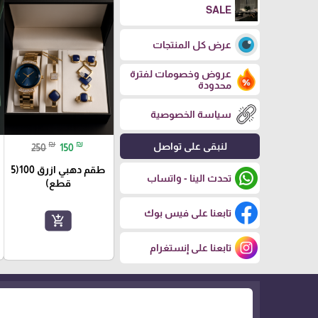
SALE
عرض كل المنتجات
عروض وخصومات لفترة
محدودة
سياسة الخصوصية
₪
₪
لنبقى على تواصل
250
150
طقم دهبي ازرق 100(5
تحدث الينا - واتساب
قطع)
تابعنا على فيس بوك
add_shopping_cart
تابعنا على إنستغرام