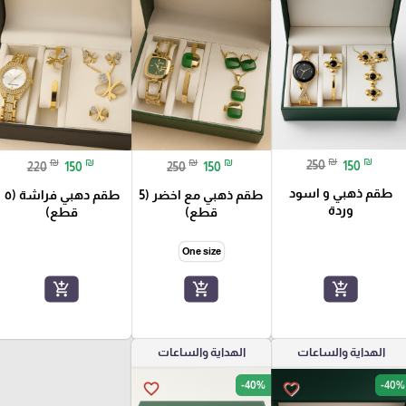
₪
₪
₪
₪
₪
₪
250
150
220
150
250
150
طقم ذهبي و اسود
طقم ذهبي مع اخضر (5
طقم دهبي فراشة (٥
وردة
قطع)
قطع)
One size
add_shopping_cart
add_shopping_cart
add_shopping_cart
الهداية والساعات
الهداية والساعات
-40%
-40%
favorite_border
favorite_border