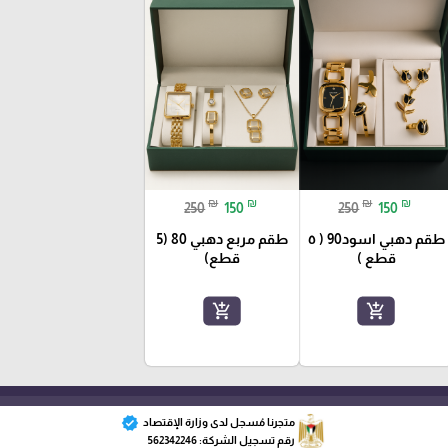
₪
₪
₪
₪
250
150
250
150
طقم دهبي اسود90 ( ٥
طقم مربع دهبي 80 (5
قطع )
قطع)
add_shopping_cart
add_shopping_cart
verified
متجرنا مُسجل لدى وزارة الإقتصاد
رقم تسجيل الشركة: 562342246