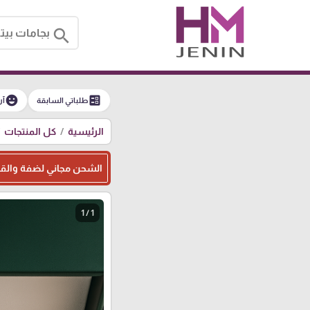
search
emoji_emotions
ballot
طلباتي السابقة
آر
الرئيسية
كل المنتجات
الشحن مجاني لضفة والقدس فوق 300، و 
1 / 1