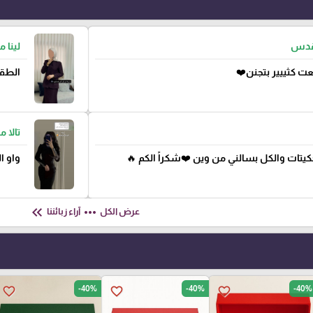
لقدس
لينا 
ت كثييير بتجنن❤️
الطقم
تالا 
جكيتات والكل بسالني من وين ❤️شكراً الكم 🔥
واو ا
keyboard_double_arrow_left
more_horiz
عرض الكل
آراء زبائننا
-40%
-40%
-40%
favorite_border
favorite_border
favorite_border