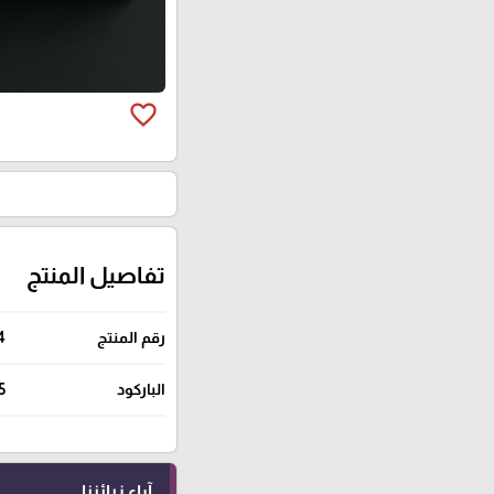
favorite_border
تفاصيل المنتج
رقم المنتج
4
الباركود
5
آراء زبائننا