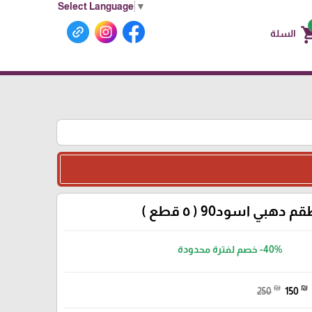
Select Language
▼
shoppin
السلة
م دهبي اسود90 ( ٥ قطع )
-40%
خصم لفترة محدودة
₪
₪
250
150