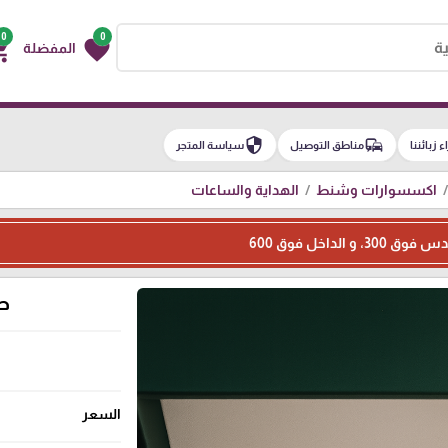
0
0
g_cart
favorite
المفضلة
security
commute
اء زبائننا
مناطق التوصيل
سياسة المتجر
اكسسوارات وشنط
الهداية والساعات
الداخل فوق 600
طق
السعر