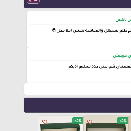
من نابلس
 طلع بسطلل والقماشة بتجننن احلا محل😍
من حرفيش
لفستيان شو بجنن جدد يسلمو اديكم
-40%
-40%
favorite_border
favorite_border