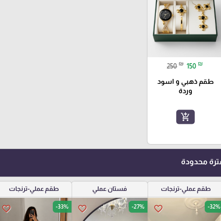
₪
₪
250
150
طقم ذهبي و اسود
وردة
add_shopping_cart
رة محدودة
طقم عملي-ترنجات
فستان عملي
طقم عملي-ترنجات
-33%
-27%
-32%
favorite_border
favorite_border
favorite_border