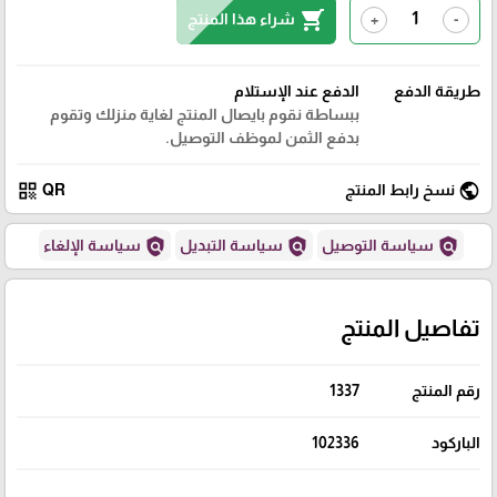
shopping_cart
شراء هذا المنتج
+
-
طريقة الدفع
الدفع عند الإستلام
ببساطة نقوم بايصال المنتج لغاية منزلك وتقوم
بدفع الثمن لموظف التوصيل.
qr_code
public
نسخ رابط المنتج
QR
policy
policy
policy
سياسة التوصيل
سياسة التبديل
سياسة الإلغاء
تفاصيل المنتج
رقم المنتج
1337
الباركود
102336