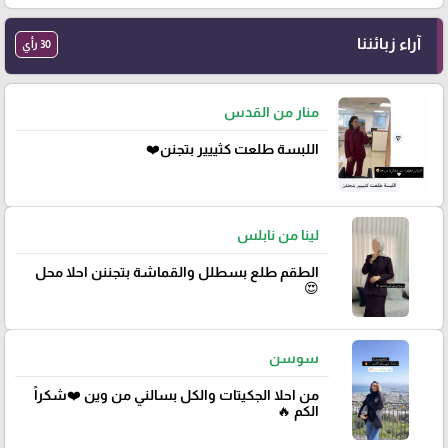
آراء زبائننا
30 رأي
منار من القدس
اللبسة طلعت كثييير بتجنن❤️
لينا من نابلس
الطقم طلع بسطلل والقماشة بتجننن احلا محل
😍
سوسن
من احلا الجكيتات والكل بسالني من وين ❤️شكراً
الكم 🔥