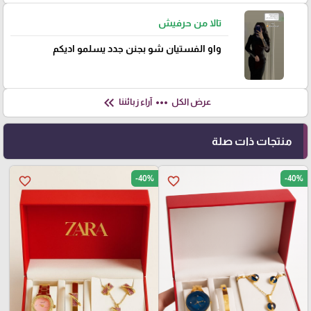
تالا من حرفيش
واو الفستيان شو بجنن جدد يسلمو اديكم
keyboard_double_arrow_left
more_horiz
عرض الكل
آراء زبائننا
منتجات ذات صلة
-40%
-40%
favorite_border
favorite_border