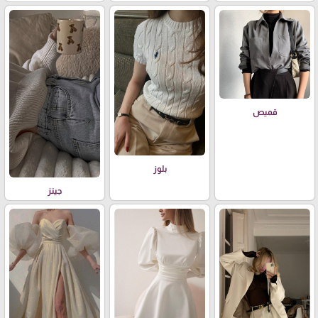
قميص
بلوز
جينز