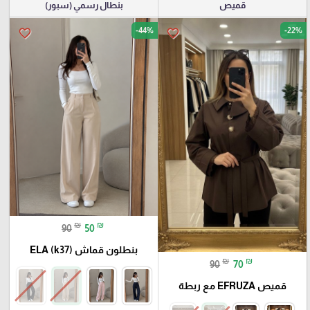
قميص
بنطال رسمي (سبور)
-44%
-22%
favorite_border
favorite_border
₪
₪
90
50
بنطلون قماش ELA (k37)
₪
₪
90
70
قميص EFRUZA مع ربطة