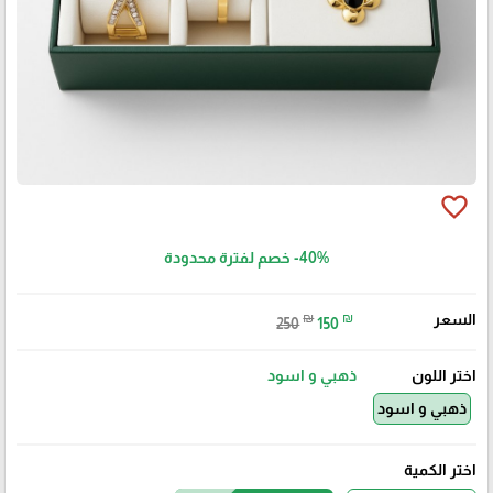
favorite_border
-40%
خصم لفترة محدودة
السعر
₪
₪
250
150
اختر اللون
ذهبي و اسود
ذهبي و اسود
اختر الكمية