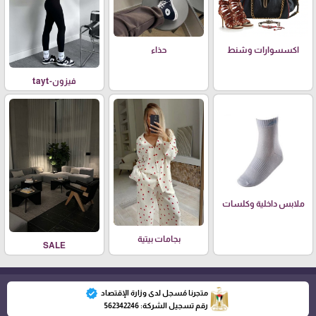
اكسسوارات وشنط
حذاء
فيزون-tayt
ملابس داخلية وكلسات
بجامات بيتية
SALE
verified
متجرنا مُسجل لدى وزارة الإقتصاد
رقم تسجيل الشركة: 562342246