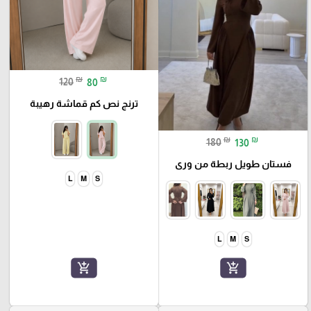
₪
₪
120
80
ترنج نص كم قماشة رهيبة
₪
₪
180
130
فستان طويل ربطة من ورى
L
M
S
L
M
S
add_shopping_cart
add_shopping_cart