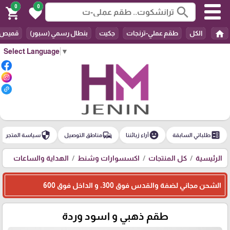
0
0
search
shopping_cart
favorite
home
الكل
طقم عملي-ترنجات
جكيت
بنطال رسمي (سبور)
قميص
Select Language
▼
security
commute
emoji_emotions
ballot
طلباتي السابقة
آراء زبائننا
مناطق التوصيل
سياسة المتجر
الرئيسية
كل المنتجات
اكسسوارات وشنط
الهداية والساعات
الشحن مجاني لضفة والقدس فوق 300، و الداخل فوق 600
طقم ذهبي و اسود وردة