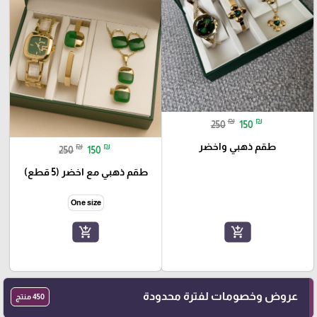
₪
₪
250
150
طقم ذهبي واخضر
₪
₪
250
150
طقم ذهبي مع اخضر (5 قطع)
One size
add_shopping_cart
add_shopping_cart
عروض وخصومات لفترة محدودة
450 منتج