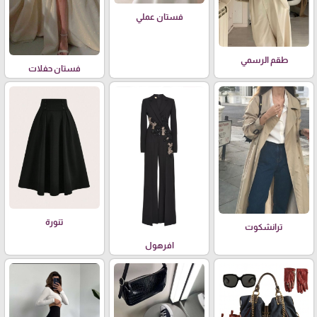
فستان عملي
طقم الرسمي
فستان حفلات
تنورة
ترانشكوت
افرهول