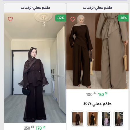
طقم عملي-ترنجات
طقم عملي-ترنجات
-32%
-16%
favorite_border
favorite_border
₪
₪
180
150
طقم عملي 3075
₪
₪
250
170