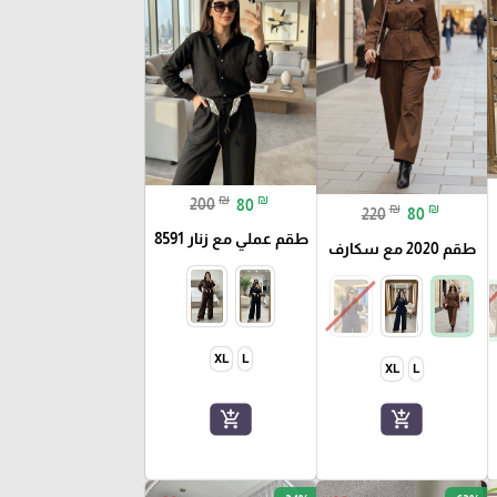
₪
₪
200
80
₪
₪
220
80
طقم عملي مع زنار 8591
طقم 2020 مع سكارف
XL
L
XL
L
add_shopping_cart
add_shopping_cart