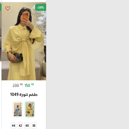
-34%
favorite_border
₪
₪
230
150
طقم تنورة 1049
44
42
40
38