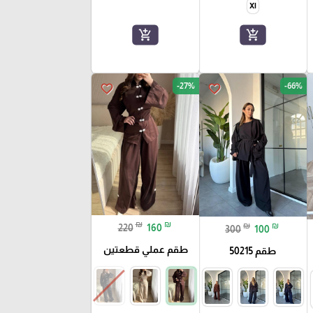
Xl
add_shopping_cart
add_shopping_cart
-27%
-66%
favorite_border
favorite_border
₪
₪
₪
₪
220
160
300
100
طقم عملي قطعتين
طقم 50215