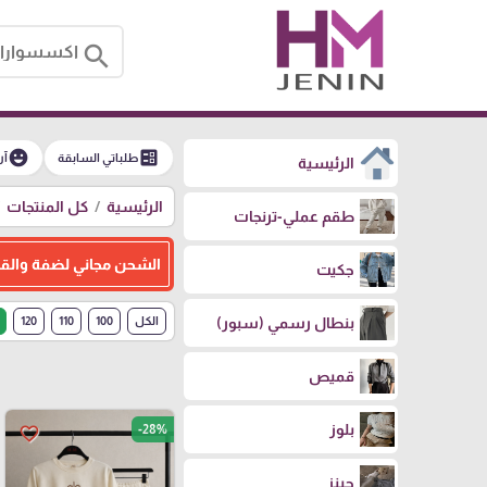
search
emoji_emotions
ballot
طلباتي السابقة
آر
الرئيسية
الرئيسية
كل المنتجات
طقم عملي-ترنجات
الشحن مجاني لضفة والقدس فوق 300، و 
جكيت
بنطال رسمي (سبور)
الكل
100
110
120
قميص
بلوز
-28%
favorite_border
جينز