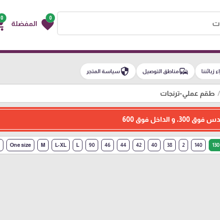
0
0
g_cart
favorite
المفضلة
security
commute
اء زبائننا
مناطق التوصيل
سياسة المتجر
طقم عملي-ترنجات
الداخل فوق 600
One size
M
L-XL
L
90
46
44
42
40
38
2
140
130