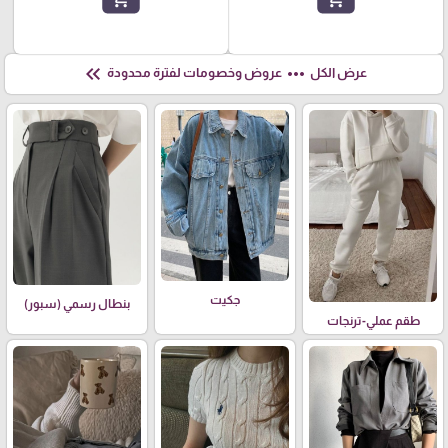
keyboard_double_arrow_left
more_horiz
عرض الكل
عروض وخصومات لفترة محدودة
جكيت
بنطال رسمي (سبور)
طقم عملي-ترنجات