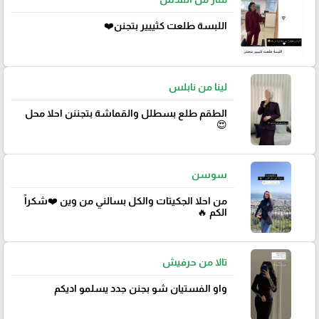
اللبسة طلعت كثييير بتجنن❤️
لينا من نابلس
الطقم طلع بسطلل والقماشة بتجننن احلا محل
😍
سوسن
من احلا الجكيتات والكل بسالني من وين ❤️شكراً
الكم 🔥
تالا من حرفيش
واو الفستيان شو بجنن جدد يسلمو اديكم