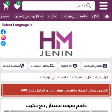
0
0
search
shopping_cart
favorite
home
الكل
طقم عملي-ترنجات
جكيت
بنطال رسمي (سبور)
قميص
Select Language
▼
security
commute
emoji_emotions
ballot
طلباتي السابقة
آراء زبائننا
مناطق التوصيل
سياسة المتجر
الرئيسية
كل المنتجات
طقم عملي-ترنجات
الشحن مجاني لضفة والقدس فوق 300، و الداخل فوق 600
طقم صوف فستان مع جكيت