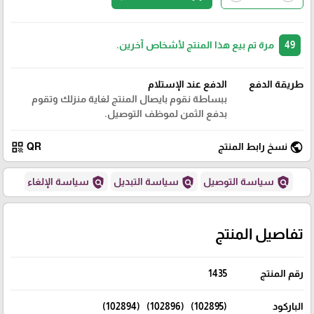
49
مرة تم بيع هذا المنتج لأشخاص آخرين.
طريقة الدفع
الدفع عند الإستلام
ببساطة نقوم بايصال المنتج لغاية منزلك وتقوم
بدفع الثمن لموظف التوصيل.
qr_code
public
نسخ رابط المنتج
QR
policy
policy
policy
سياسة التوصيل
سياسة التبديل
سياسة الإلغاء
تفاصيل المنتج
رقم المنتج
1435
الباركود
(102895) (102896) (102894)