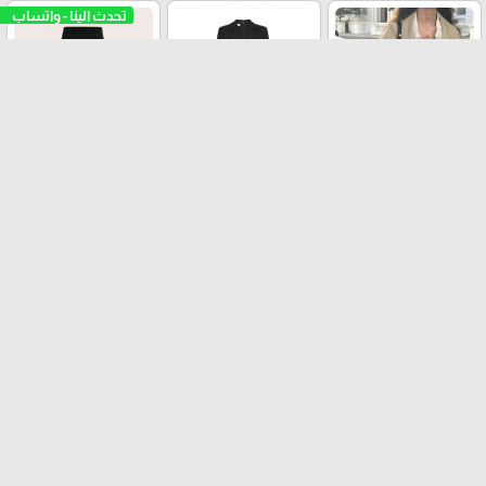
تنورة
ترانشكوت
افرهول
اكسسوارات وشنط
حذاء
فيزون-tayt