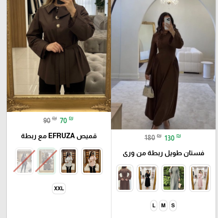
₪
₪
90
70
قميص EFRUZA مع ربطة
₪
₪
180
130
فستان طويل ربطة من ورى
XXL
L
M
S