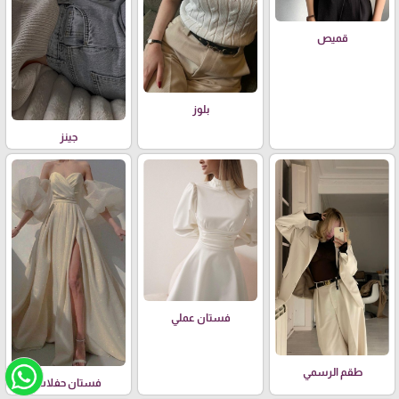
قميص
بلوز
جينز
فستان عملي
طقم الرسمي
فستان حفلات