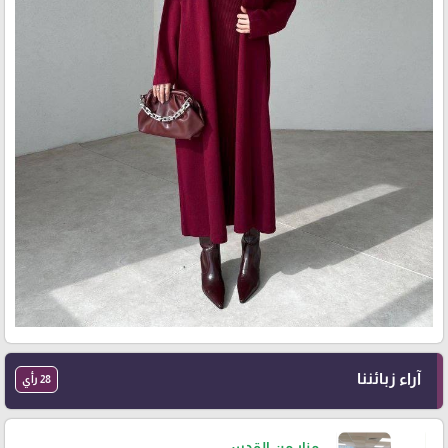
آراء زبائننا
28 رأي
منار من القدس