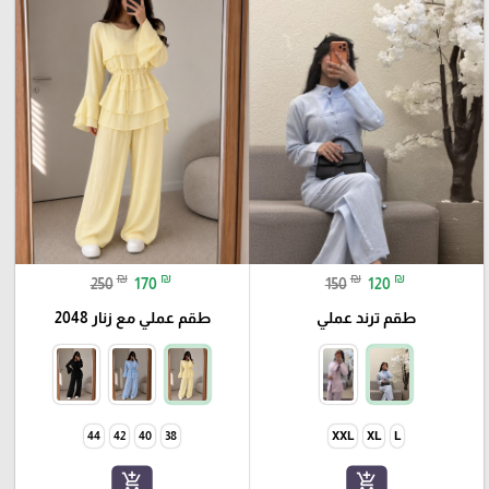
₪
₪
₪
₪
250
170
150
120
طقم ترند عملي
طقم عملي مع زنار 2048
44
42
40
38
XXL
XL
L
add_shopping_cart
add_shopping_cart