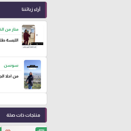
آراء زبائننا
منار من ا
اللبسة طلع
سوسن
من احلا ال
منتجات ذات صلة
-40%