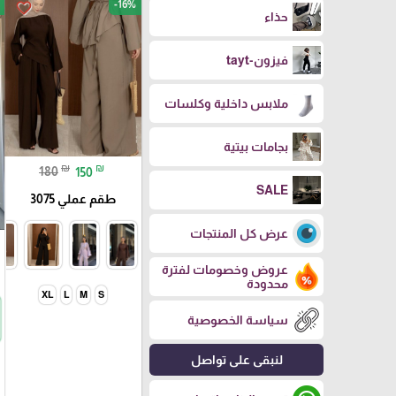
-16%
favorite_border
حذاء
فيزون-tayt
ملابس داخلية وكلسات
بجامات بيتية
₪
₪
180
150
SALE
طقم عملي 3075
عرض كل المنتجات
عروض وخصومات لفترة
محدودة
XL
L
M
S
سياسة الخصوصية
لنبقى على تواصل