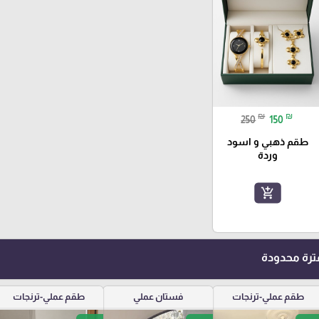
₪
₪
250
150
طقم ذهبي و اسود
وردة
add_shopping_cart
رة محدودة
طقم عملي-ترنجات
فستان عملي
طقم عملي-ترنجات