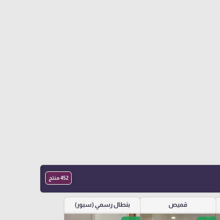
452 منتج
قميص
بنطال رسمي (سبور)