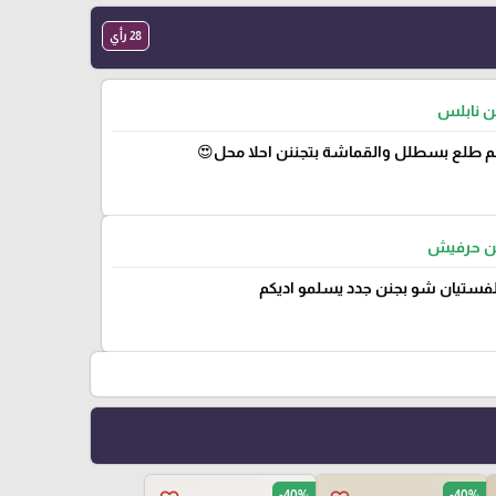
28 رأي
من نابلس
 طلع بسطلل والقماشة بتجننن احلا محل😍
من حرفيش
لفستيان شو بجنن جدد يسلمو اديكم
-40%
-40%