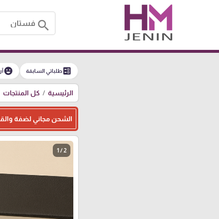
search
emoji_emotions
ballot
طلباتي السابقة
آر
الرئيسية
كل المنتجات
الشحن مجاني لضفة والقدس فوق 300، و 
1 / 2