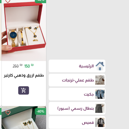
favorite_border
₪
₪
الرئيسية
250
150
طقم ازرق وذهبي كارتير
طقم عملي-ترنجات
add_shopping_cart
جكيت
بنطال رسمي (سبور)
-40%
favorite_border
قميص