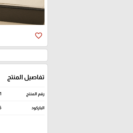
favorite_border
تفاصيل المنتج
رقم المنتج
1
الباركود
6