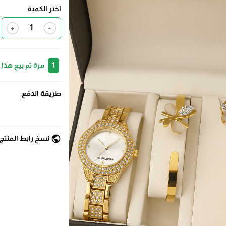
اختر الكمية
+
-
1
مرة تم بيع هذا
طريقة الدفع
public
نسخ رابط المنتج