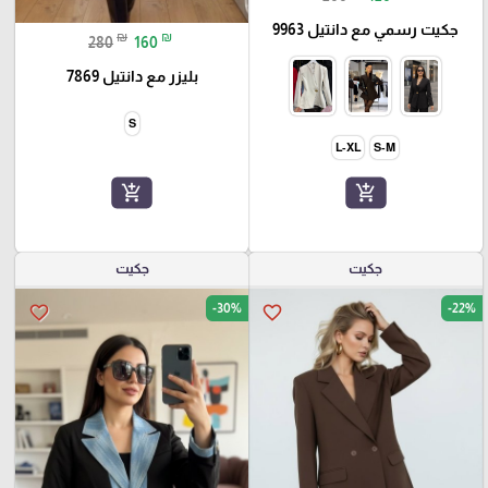
جكيت رسمي مع دانتيل 9963
₪
₪
280
160
بليزر مع دانتيل 7869
S
L-XL
S-M
add_shopping_cart
add_shopping_cart
جكيت
جكيت
-30%
-22%
favorite_border
favorite_border