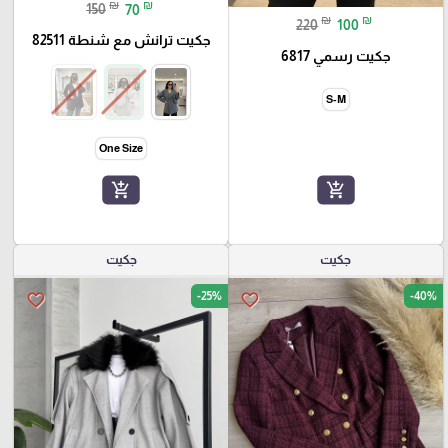
₪
₪
150
70
₪
₪
220
100
جكيت ترانش مع شنطة 82511
جكيت رسمي 6817
S-M
One Size
add_shopping_cart
add_shopping_cart
جكيت
جكيت
-25%
-40%
favorite_border
favorite_border