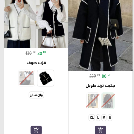
₪
₪
130
80
فزت صوف
₪
₪
220
80
جكيت ترند طويل
وان سايز
XL
L
M
S
add_shopping_cart
add_shopping_cart