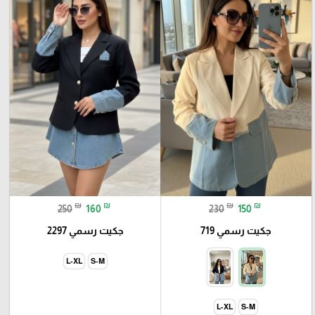
₪
₪
₪
₪
250
160
230
150
جكيت رسمي 719
جكيت رسمي 2297
L-XL
S-M
L-XL
S-M