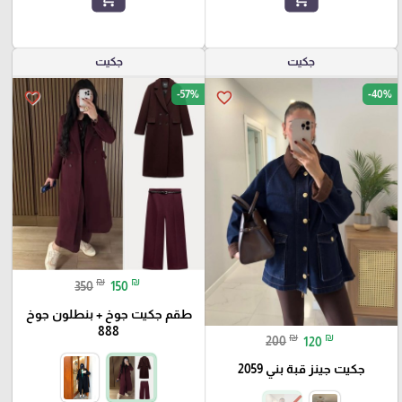
جكيت
جكيت
-57%
-40%
favorite_border
favorite_border
₪
₪
350
150
طقم جكيت جوخ + بنطلون جوخ
888
₪
₪
200
120
جكيت جينز قبة بني 2059