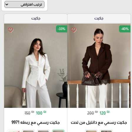
جكيت
جكيت
-33%
-40%
favorite_border
favorite_border
₪
₪
₪
₪
150
100
200
120
جكيت رسمي مع دانتيل من تحت
جكيت رسمي مع ربطه 9971