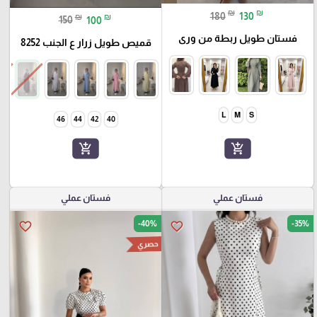
₪
₪
180
130
₪
₪
150
100
فستان طويل ربطة من ورى
قميص طويل زرار ع الجنب 8252
L
M
S
46
44
42
40
add_shopping_cart
add_shopping_cart
فستان عملي
فستان عملي
-40%
-35%
favorite_border
favorite_border
حصري