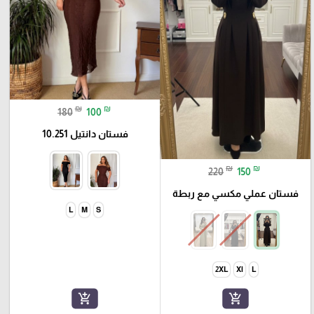
₪
₪
180
100
فستان دانتيل 10.251
₪
₪
220
150
فستان عملي مكسي مع ربطة
L
M
S
2XL
Xl
L
add_shopping_cart
add_shopping_cart