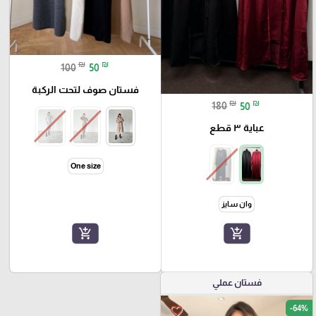
₪
₪
100
50
فستان صوف لتحت الركبة
₪
₪
180
50
عباية ٣ قطع
One size
وان سايز
add_shopping_cart
add_shopping_cart
فستان عملي
-64%
favorite_border