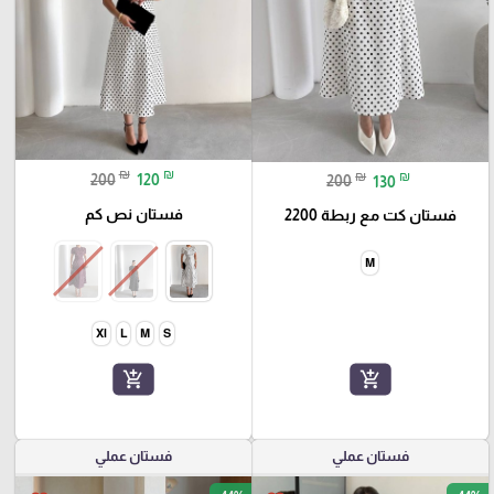
₪
₪
₪
₪
200
120
200
130
فستان نص كم
فستان كت مع ربطة 2200
M
Xl
L
M
S
add_shopping_cart
add_shopping_cart
فستان عملي
فستان عملي