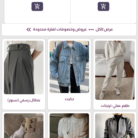
add_shopping_cart
add_shopping_cart
keyboard_double_arrow_left
more_horiz
عرض الكل
عروض وخصومات لفترة محدودة
جكيت
بنطال رسمي (سبور)
طقم عملي-ترنجات