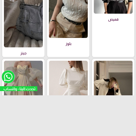
قميص
بلوز
جينز
فستان عملي
طقم الرسمي