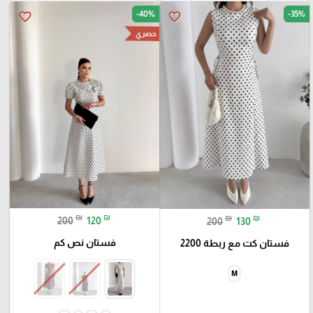
-40%
-35%
favorite_border
favorite_border
حصري
₪
₪
₪
₪
200
120
200
130
فستان نص كم
فستان كت مع ربطة 2200
M