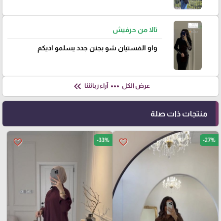
تالا من حرفيش
واو الفستيان شو بجنن جدد يسلمو اديكم
keyboard_double_arrow_left
more_horiz
عرض الكل
آراء زبائننا
منتجات ذات صلة
-33%
-27%
favorite_border
favorite_border