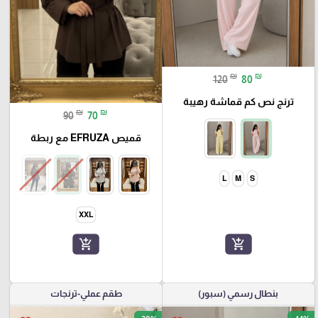
₪
₪
120
80
ترنج نص كم قماشة رهيبة
₪
₪
90
70
قميص EFRUZA مع ربطة
L
M
S
XXL
add_shopping_cart
add_shopping_cart
بنطال رسمي (سبور)
طقم عملي-ترنجات