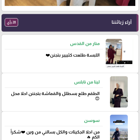
آراء زبائننا
28 رأي
منار من القدس
اللبسة طلعت كثييير بتجنن❤️
لينا من نابلس
الطقم طلع بسطلل والقماشة بتجننن احلا محل
😍
سوسن
من احلا الجكيتات والكل بسالني من وين ❤️شكراً
الكم 🔥