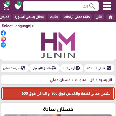
0
0
search
shopping_cart
favorite
home
الكل
طقم عملي-ترنجات
جكيت
بنطال رسمي (سبور)
قميص
Select Language
▼
security
commute
emoji_emotions
ballot
طلباتي السابقة
آراء زبائننا
مناطق التوصيل
سياسة المتجر
الرئيسية
كل المنتجات
فستان عملي
الشحن مجاني لضفة والقدس فوق 300، و الداخل فوق 600
فستان سادة