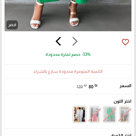
اخضر
arrow_back_ios
arrow_forward_ios
favorite_border
-33%
خصم لفترة محدودة
الكمية المتوفرة محدودة سارع بالشراء
السعر
₪
₪
120
80
اختر اللون
اختر الكمية