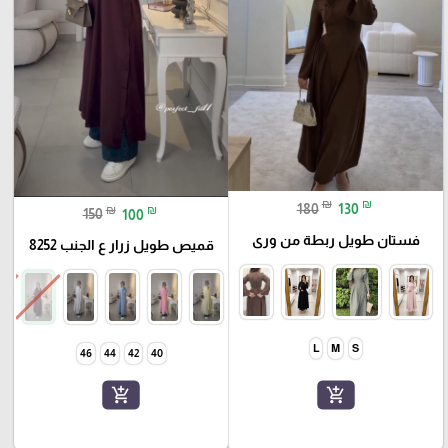
₪
₪
180
130
₪
₪
150
100
فستان طويل ربطة من ورى
قميص طويل زرار ع الجنب 8252
L
M
S
46
44
42
40
add_shopping_cart
add_shopping_cart