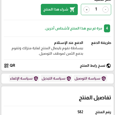
shopping_cart
شراء هذا المنتج
+
-
4
مرة تم بيع هذا المنتج لأشخاص آخرين.
طريقة الدفع
الدفع عند الإستلام
ببساطة نقوم بايصال المنتج لغاية منزلك وتقوم
بدفع الثمن لموظف التوصيل.
qr_code
public
نسخ رابط المنتج
QR
policy
policy
policy
سياسة التوصيل
سياسة التبديل
سياسة الإلغاء
تفاصيل المنتج
رقم المنتج
582