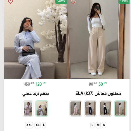
-20%
-44%
favorite_border
favorite_border
₪
₪
₪
₪
150
120
90
50
بنطلون قماش ELA (k37)
طقم ترند عملي
XXL
XL
L
L
M
S