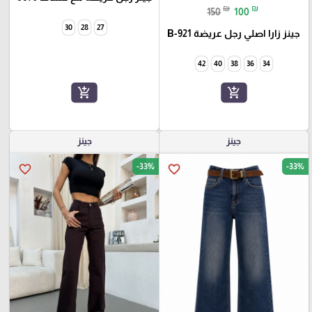
₪
₪
150
100
30
28
27
جينز زارا اصلي رجل عريضة 921-B
42
40
38
36
34
add_shopping_cart
add_shopping_cart
جينز
جينز
-33%
-33%
favorite_border
favorite_border