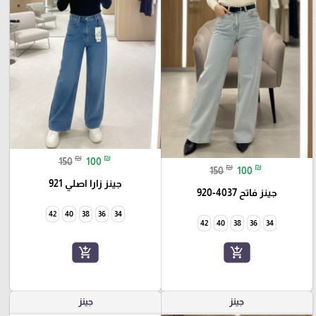
₪
₪
150
100
₪
₪
150
100
جينز زارا اصلي 921
جينز فاتح 4037-920
42
40
38
36
34
42
40
38
36
34
add_shopping_cart
add_shopping_cart
جينز
جينز