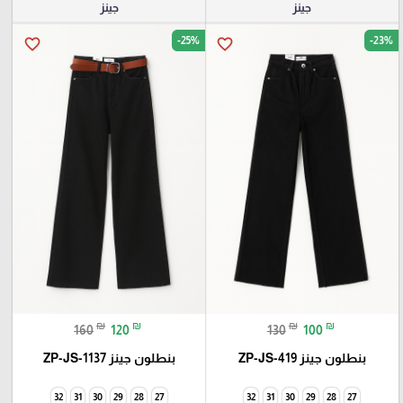
جينز
جينز
-25%
-23%
favorite_border
favorite_border
₪
₪
₪
₪
160
120
130
100
بنطلون جينز ZP-JS-419
بنطلون جينز ZP-JS-1137
32
31
30
29
28
27
32
31
30
29
28
27