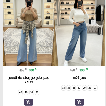
₪
₪
₪
₪
150
100
150
100
جينز m06
جينز فاتح مع ربطة علا الخصر
77139
33
32
31
30
29
28
27
42
40
38
36
add_shopping_cart
add_shopping_cart