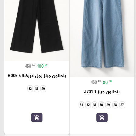
₪
₪
150
100
بنطلون جينز رجل عريضة B005-5
₪
₪
150
80
32
31
29
بنطلون جينز J701-1
33
32
31
30
29
28
27
add_shopping_cart
add_shopping_cart