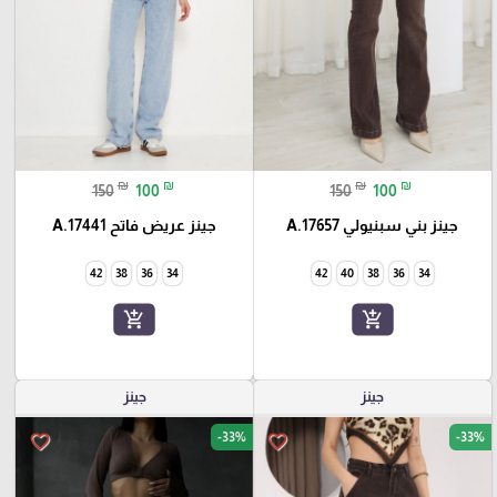
₪
₪
₪
₪
150
100
150
100
جينز بني سبنيولي A.17657
جينز عريض فاتح A.17441
42
38
36
34
42
40
38
36
34
add_shopping_cart
add_shopping_cart
جينز
جينز
-33%
-33%
favorite_border
favorite_border