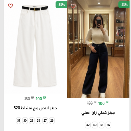
-33%
-33%
favorite_border
favorite_border
₪
₪
150
100
₪
₪
150
100
جينز ابيض مع قشاط520
جينز كحلي زارا اصلي
31
30
29
28
27
26
42
40
38
36