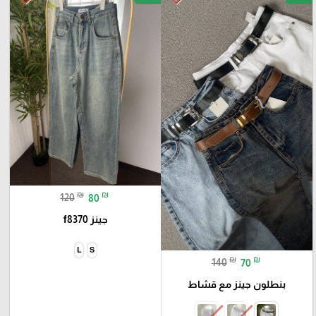
₪
₪
120
80
جينز f8370
L
S
₪
₪
140
70
بنطلون جينز مع قشاط