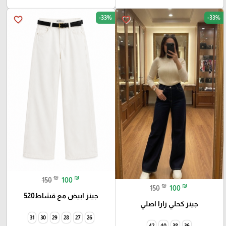
-33%
-33%
favorite_border
favorite_border
₪
₪
150
100
₪
₪
150
100
جينز ابيض مع قشاط520
جينز كحلي زارا اصلي
31
30
29
28
27
26
42
40
38
36