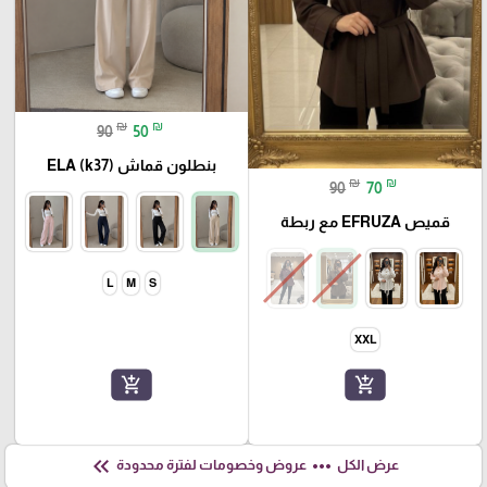
₪
₪
90
50
بنطلون قماش ELA (k37)
₪
₪
90
70
قميص EFRUZA مع ربطة
L
M
S
XXL
add_shopping_cart
add_shopping_cart
keyboard_double_arrow_left
more_horiz
عرض الكل
عروض وخصومات لفترة محدودة