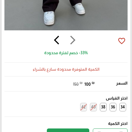
arrow_back_ios
arrow_forward_ios
favorite_border
-33%
خصم لفترة محدودة
الكمية المتوفرة محدودة سارع بالشراء
السعر
₪
₪
150
100
اختر القياس
42
40
38
36
34
اختر الكمية