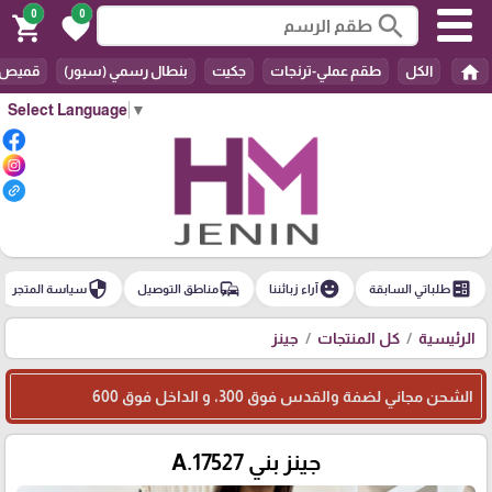
0
0
search
shopping_cart
favorite
home
الكل
طقم عملي-ترنجات
جكيت
بنطال رسمي (سبور)
قميص
Select Language
▼
security
commute
emoji_emotions
ballot
طلباتي السابقة
آراء زبائننا
مناطق التوصيل
سياسة المتجر
الرئيسية
كل المنتجات
جينز
الشحن مجاني لضفة والقدس فوق 300، و الداخل فوق 600
جينز بني A.17527