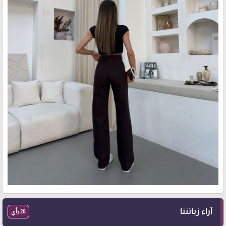
آراء زبائننا
28 رأي