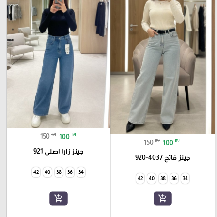
₪
₪
150
100
₪
₪
150
100
جينز زارا اصلي 921
جينز فاتح 4037-920
42
40
38
36
34
42
40
38
36
34
add_shopping_cart
add_shopping_cart