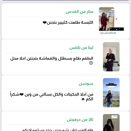
منار من القدس
اللبسة طلعت كثييير بتجنن❤️
لينا من نابلس
الطقم طلع بسطلل والقماشة بتجننن احلا محل
😍
سوسن
من احلا الجكيتات والكل بسالني من وين ❤️شكراً
الكم 🔥
تالا من حرفيش
واو الفستيان شو بجنن جدد يسلمو اديكم