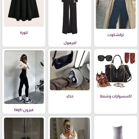
تنورة
ترانشكوت
افرهول
اكسسوارات وشنط
حذاء
فيزون-tayt