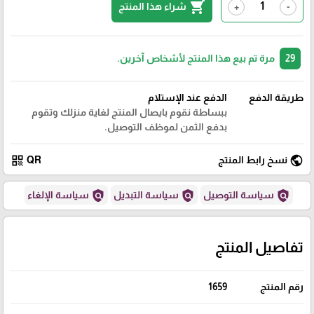
shopping_cart
شراء هذا المنتج
+
-
29
مرة تم بيع هذا المنتج لأشخاص آخرين.
طريقة الدفع
الدفع عند الإستلام
ببساطة نقوم بايصال المنتج لغاية منزلك وتقوم
بدفع الثمن لموظف التوصيل.
qr_code
public
نسخ رابط المنتج
QR
policy
policy
policy
سياسة التوصيل
سياسة التبديل
سياسة الإلغاء
تفاصيل المنتج
رقم المنتج
1659