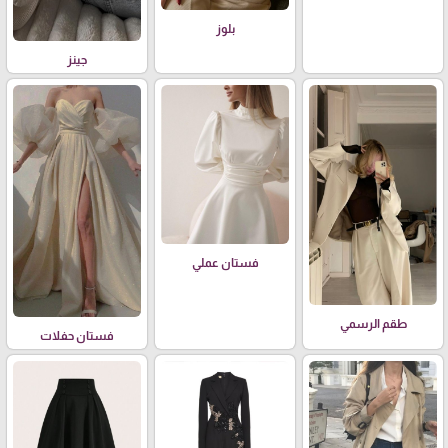
بلوز
جينز
فستان عملي
طقم الرسمي
فستان حفلات