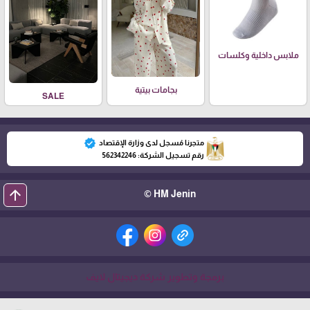
ملابس داخلية وكلسات
بجامات بيتية
SALE
verified
متجرنا مُسجل لدى وزارة الإقتصاد
رقم تسجيل الشركة: 562342246
arrow_upward
HM Jenin ©
برمجة وتطوير شركة ديجيتال لايف