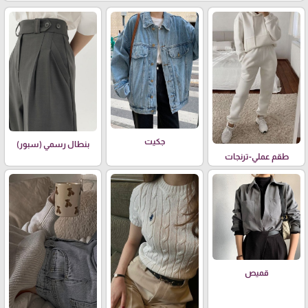
جكيت
بنطال رسمي (سبور)
طقم عملي-ترنجات
قميص