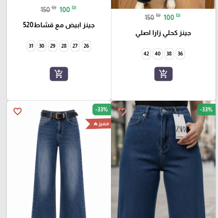
₪
₪
150
100
₪
₪
150
100
جينز ابيض مع قشاط520
جينز كحلي زارا اصلي
31
30
29
28
27
26
42
40
38
36
add_shopping_cart
add_shopping_cart
-33%
-33%
favorite_border
favorite_border
مميز🔥