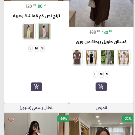
₪
₪
120
80
ترنج نص كم قماشة رهيبة
₪
₪
180
130
فستان طويل ربطة من ورى
L
M
S
L
M
S
add_shopping_cart
add_shopping_cart
قميص
بنطال رسمي (سبور)
-44%
-22%
favorite_border
favorite_border