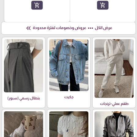
add_shopping_cart
add_shopping_cart
keyboard_double_arrow_left
more_horiz
عرض الكل
عروض وخصومات لفترة محدودة
جكيت
بنطال رسمي (سبور)
طقم عملي-ترنجات