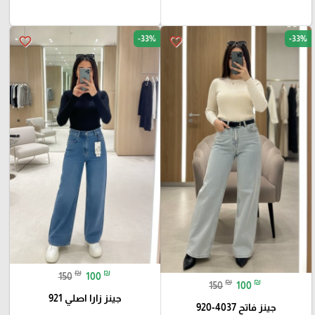
-33%
-33%
favorite_border
favorite_border
₪
₪
150
100
₪
₪
150
100
جينز زارا اصلي 921
جينز فاتح 4037-920