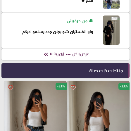
الكم 🔥
تالا من حرفيش
واو الفستيان شو بجنن جدد يسلمو اديكم
keyboard_double_arrow_left
more_horiz
عرض الكل
آراء زبائننا
منتجات ذات صلة
-33%
-33%
favorite_border
favorite_border