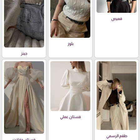
قميص
بلوز
جينز
فستان عملي
طقم الرسمي
فستان حفلات