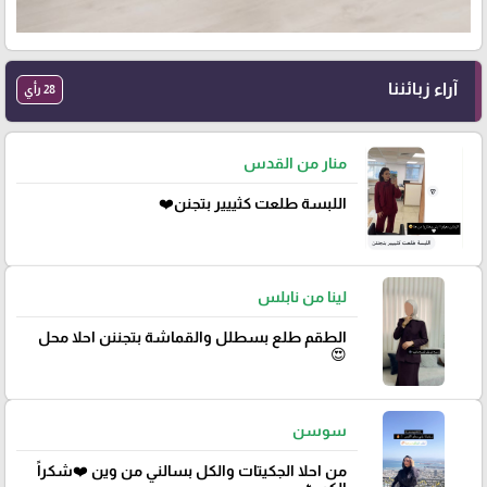
آراء زبائننا
28 رأي
منار من القدس
اللبسة طلعت كثييير بتجنن❤️
لينا من نابلس
الطقم طلع بسطلل والقماشة بتجننن احلا محل
😍
سوسن
من احلا الجكيتات والكل بسالني من وين ❤️شكراً