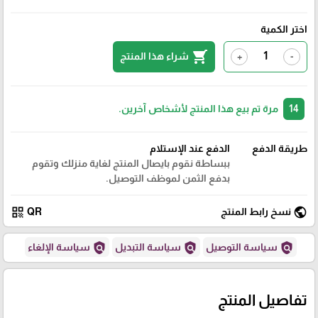
اختر الكمية
shopping_cart
شراء هذا المنتج
+
-
14
مرة تم بيع هذا المنتج لأشخاص آخرين.
طريقة الدفع
الدفع عند الإستلام
ببساطة نقوم بايصال المنتج لغاية منزلك وتقوم
بدفع الثمن لموظف التوصيل.
qr_code
public
نسخ رابط المنتج
QR
policy
policy
policy
سياسة التوصيل
سياسة التبديل
سياسة الإلغاء
تفاصيل المنتج