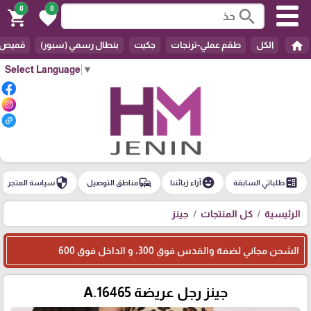
0
0
search
shopping_cart
favorite
home
الكل
طقم عملي-ترنجات
جكيت
بنطال رسمي (سبور)
قميص
Select Language
▼
security
commute
emoji_emotions
ballot
طلباتي السابقة
آراء زبائننا
مناطق التوصيل
سياسة المتجر
الرئيسية
كل المنتجات
جينز
الشحن مجاني لضفة والقدس فوق 300، و الداخل فوق 600
جينز رجل عريضة A.16465