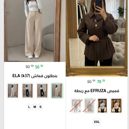
₪
₪
90
50
بنطلون قماش ELA (k37)
₪
₪
90
70
قميص EFRUZA مع ربطة
L
M
S
XXL