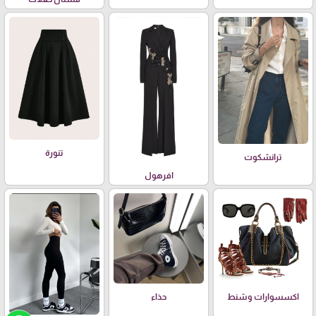
تنورة
ترانشكوت
افرهول
اكسسوارات وشنط
حذاء