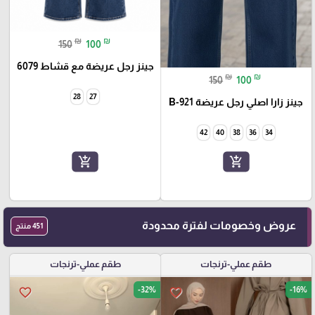
₪
₪
150
100
جينز رجل عريضة مع قشاط 6079
₪
₪
150
100
28
27
جينز زارا اصلي رجل عريضة 921-B
42
40
38
36
34
add_shopping_cart
add_shopping_cart
عروض وخصومات لفترة محدودة
451 منتج
طقم عملي-ترنجات
طقم عملي-ترنجات
-32%
-16%
favorite_border
favorite_border