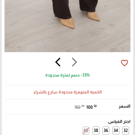
arrow_back_ios
arrow_forward_ios
favorite_border
-33%
خصم لفترة محدودة
الكمية المتوفرة محدودة سارع بالشراء
السعر
₪
₪
150
100
اختر القياس
40
38
36
34
32