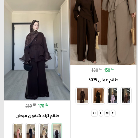
₪
₪
180
150
طقم عملي 3075
₪
₪
250
170
XL
L
M
S
طقم ترند شفون مبطن