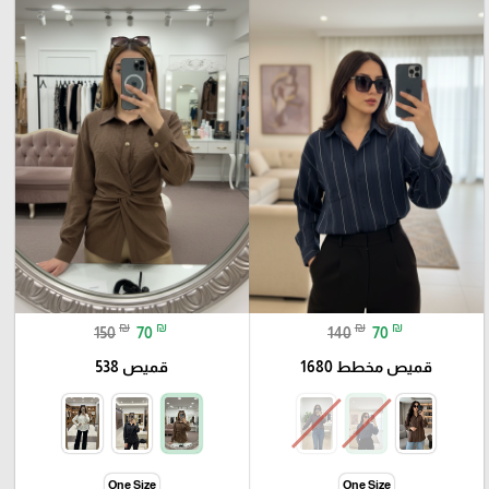
₪
₪
₪
₪
150
70
140
70
قميص مخطط 1680
قميص 538
One Size
One Size