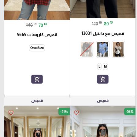
₪
₪
120
80
₪
₪
140
70
قميص مع دانتيل 13031
قميص كاروهات 9669
One Size
L
M
add_shopping_cart
add_shopping_cart
قميص
قميص
-41%
-53%
favorite_border
favorite_border