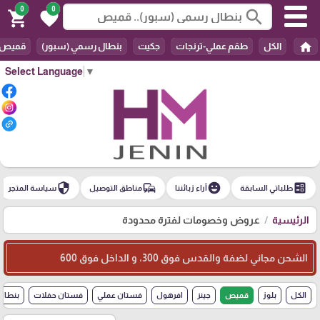
0
0
search
shopping_cart
favorite
home
الكل
طقم عملي-ترنجات
جكيت
بنطال رسمي (سبور)
قميص
Select Language
▼
security
commute
emoji_emotions
ballot
طلباتي السابقة
آراء زبائننا
مناطق التوصيل
سياسة المتجر
الرئيسية
عروض وخصومات لفترة محدودة
الشحن مجاني لضفة والقدس فوق 300، و الداخل فوق 600
الكل
بلوز
قميص
جينز
افرهول
فستان عملي
فستان حفلات
بنطال