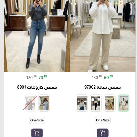
₪
₪
₪
₪
120
70
130
60
قميص سادة 97002
قميص كاروهات 8901
One Size
One Size
add_shopping_cart
add_shopping_cart