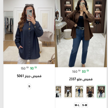
₪
₪
150
90
₪
₪
160
80
قميص جينز 5061
قميص فلو 2337
S
M-L
S-M