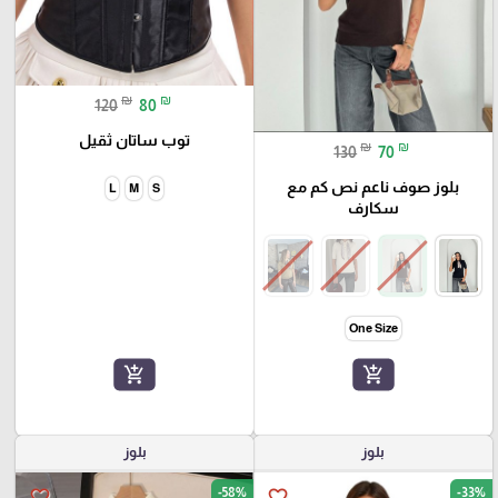
₪
₪
120
80
توب ساتان ثقيل
₪
₪
130
70
بلوز صوف ناعم نص كم مع
L
M
S
سكارف
One Size
add_shopping_cart
add_shopping_cart
بلوز
بلوز
-58%
-33%
favorite_border
favorite_border