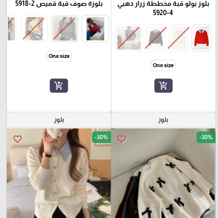
بلوز بولو قبة مخططة زرار دهبي
بلوزة صوف قبة قميص 2-5918
4-5920
One size
One size
add_shopping_cart
add_shopping_cart
بلوز
بلوز
-30%
-30%
favorite_border
favorite_border