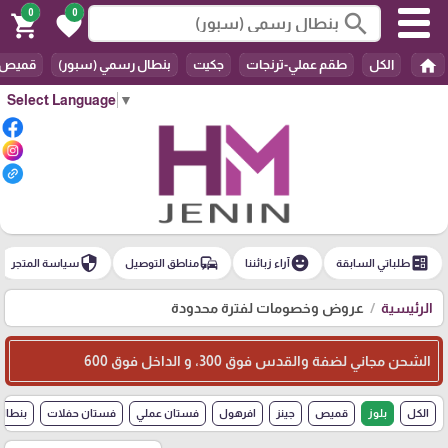
0
0
search
shopping_cart
favorite
home
الكل
طقم عملي-ترنجات
جكيت
بنطال رسمي (سبور)
قميص
Select Language
▼
security
commute
emoji_emotions
ballot
طلباتي السابقة
آراء زبائننا
مناطق التوصيل
سياسة المتجر
الرئيسية
عروض وخصومات لفترة محدودة
الشحن مجاني لضفة والقدس فوق 300، و الداخل فوق 600
الكل
بلوز
قميص
جينز
افرهول
فستان عملي
فستان حفلات
بنطال