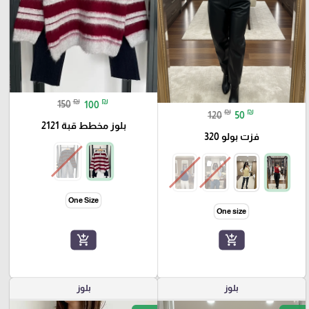
₪
₪
150
100
₪
₪
120
50
بلوز مخطط قبة 2121
فزت بولو 320
One Size
One size
add_shopping_cart
add_shopping_cart
بلوز
بلوز