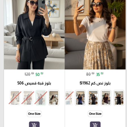
₪
₪
₪
₪
120
50
80
35
بلوز نص كم S1962
بلوز قبة قميص 506
One Size
One Size
add_shopping_cart
add_shopping_cart