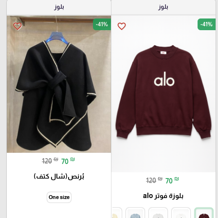
بلوز
بلوز
-41%
-41%
favorite_border
favorite_border
₪
₪
120
70
بُرنص(شال كتف)
₪
₪
120
70
بلوزة فوتر alo
One size