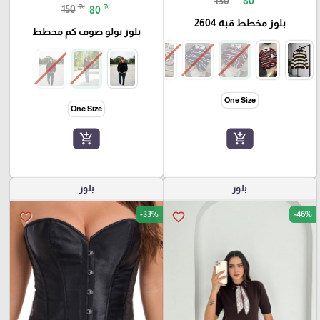
130
80
₪
₪
150
80
بلوز مخطط قبة 2604
بلوز بولو صوف كم مخطط
One Size
One Size
add_shopping_cart
add_shopping_cart
بلوز
بلوز
-33%
-46%
favorite_border
favorite_border