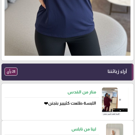
آراء زبائننا
28 رأي
منار من القدس
اللبسة طلعت كثييير بتجنن❤️
لينا من نابلس