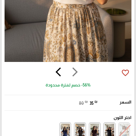
arrow_back_ios
arrow_forward_ios
favorite_border
-56%
خصم لفترة محدودة
السعر
₪
₪
80
35
اختر اللون