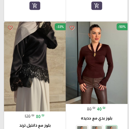
add_shopping_cart
add_shopping_cart
-33%
-50%
favorite_border
favorite_border
₪
₪
80
40
₪
₪
120
80
بلوز بدي مع حديده
بلوز مع دانتيل ترند