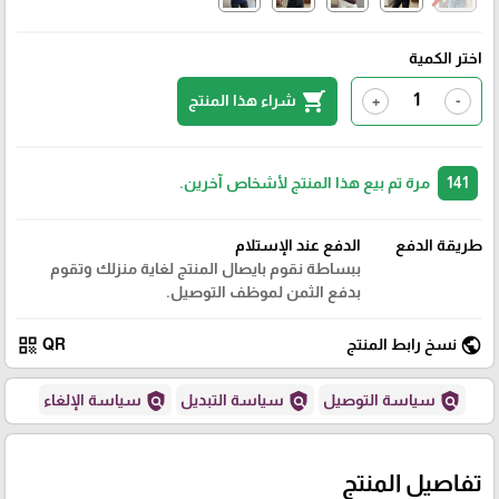
اختر الكمية
shopping_cart
شراء هذا المنتج
+
-
141
مرة تم بيع هذا المنتج لأشخاص آخرين.
طريقة الدفع
الدفع عند الإستلام
ببساطة نقوم بايصال المنتج لغاية منزلك وتقوم
بدفع الثمن لموظف التوصيل.
qr_code
public
نسخ رابط المنتج
QR
policy
policy
policy
سياسة التوصيل
سياسة التبديل
سياسة الإلغاء
تفاصيل المنتج