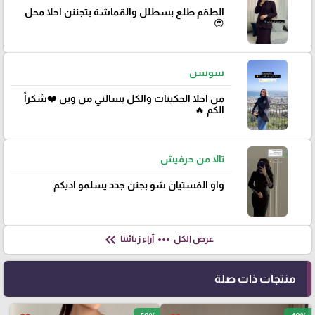
الطقم طلع بسطلل والقماشة بتجننن احلا محل
😍
سوسن
من احلا الجكيتات والكل بسالني من وين ❤️شكراً
الكم 🔥
تالا من حرفيش
واو الفستيان شو بجنن جدد يسلمو اديكم
keyboard_double_arrow_left
more_horiz
عرض الكل
آراء زبائننا
منتجات ذات صلة