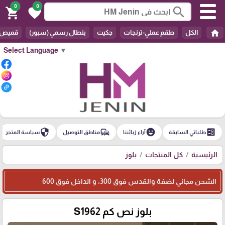
0
0
search
shopping_cart
favorite
home
الكل
طقم عملي-ترنجات
جكيت
بنطال رسمي (سبور)
قميص
Select Language
▼
security
commute
emoji_emotions
ballot
طلباتي السابقة
آراء زبائننا
مناطق التوصيل
سياسة المتجر
الرئيسية
كل المنتجات
بلوز
الشحن مجاني لضفة والقدس فوق 300، و الداخل فوق 600
بلوز نص كم S1962