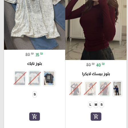
₪
₪
80
35
بلوز نايك
₪
₪
80
40
بلوز بيسك لايكرا
S
L
M
S
add_shopping_cart
add_shopping_cart