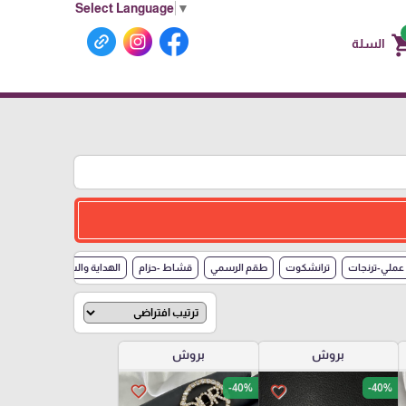
Select Language
▼
shoppin
السلة
ملي-ترنجات
ترانشكوت
طقم الرسمي
قشاط -حزام
الهداية والساعات
حذاء
بروش
بروش
-40%
-40%
favorite_border
favorite_border