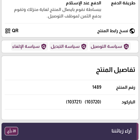
طريقة الدفع
الدفع عند الإستلام
ببساطة نقوم بايصال المنتج لغاية منزلك وتقوم
بدفع الثمن لموظف التوصيل.
qr_code
public
نسخ رابط المنتج
QR
policy
policy
policy
سياسة التوصيل
سياسة التبديل
سياسة الإلغاء
تفاصيل المنتج
رقم المنتج
1489
الباركود
(103720) (103721)
آراء زبائننا
28 رأي