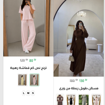
₪
₪
120
80
ترنج نص كم قماشة رهيبة
₪
₪
180
130
فستان طويل ربطة من ورى
L
M
S