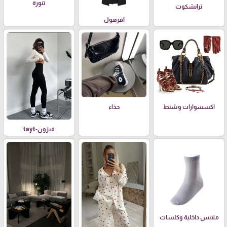
تنورة
ترانشكوت
افرهول
اكسسوارات وشنط
حذاء
فيزون-tayt
ملابس داخلية وكلسات