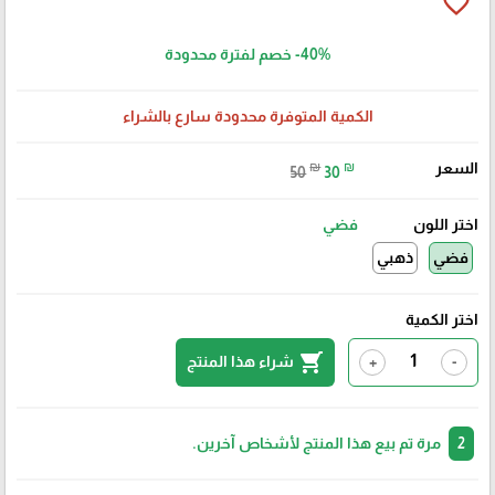
favorite_border
-40%
خصم لفترة محدودة
الكمية المتوفرة محدودة سارع بالشراء
السعر
₪
₪
50
30
اختر اللون
فضي
فضي
ذهبي
اختر الكمية
shopping_cart
شراء هذا المنتج
+
-
2
مرة تم بيع هذا المنتج لأشخاص آخرين.