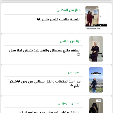
منار من القدس
اللبسة طلعت كثييير بتجنن❤️
لينا من نابلس
الطقم طلع بسطلل والقماشة بتجننن احلا محل
😍
سوسن
من احلا الجكيتات والكل بسالني من وين ❤️شكراً
الكم 🔥
تالا من حرفيش
واو الفستيان شو بجنن جدد يسلمو اديكم