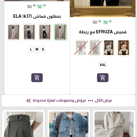
₪
₪
90
50
بنطلون قماش ELA (k37)
₪
₪
90
70
قميص EFRUZA مع ربطة
L
M
S
XXL
add_shopping_cart
add_shopping_cart
keyboard_double_arrow_left
more_horiz
عرض الكل
عروض وخصومات لفترة محدودة