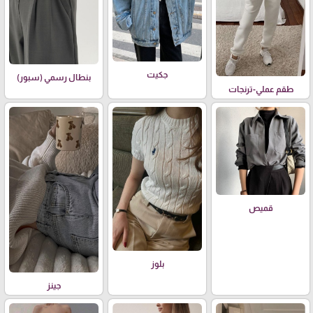
جكيت
بنطال رسمي (سبور)
طقم عملي-ترنجات
قميص
بلوز
جينز