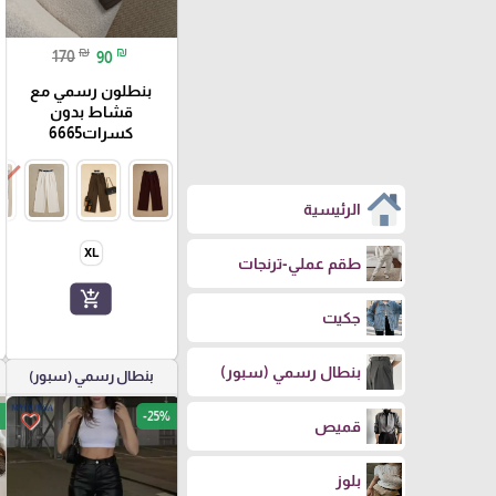
₪
₪
170
90
بنطلون رسمي مع
قشاط بدون
كسرات6665
الرئيسية
XL
طقم عملي-ترنجات
add_shopping_cart
جكيت
بنطال رسمي (سبور)
بنطال رسمي (سبور)
-25%
favorite_border
قميص
بلوز