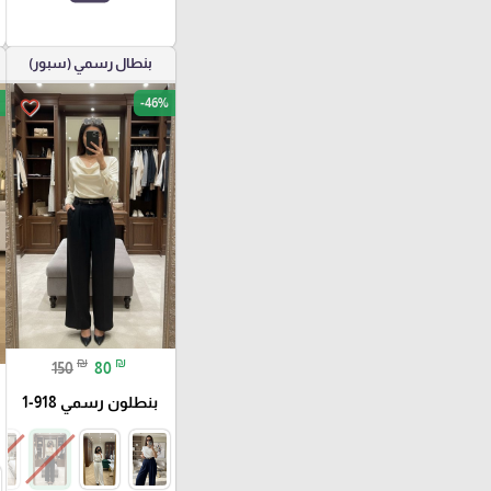
بنطال رسمي (سبور)
-46%
favorite_border
₪
₪
150
80
بنطلون رسمي 918-1