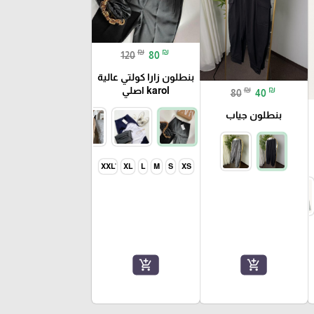
₪
₪
120
80
بنطلون زارا كولتي عالية
karol اصلي
₪
₪
80
40
بنطلون جياب
XL
L
M
S
XS
add_shopping_cart
add_shopping_cart