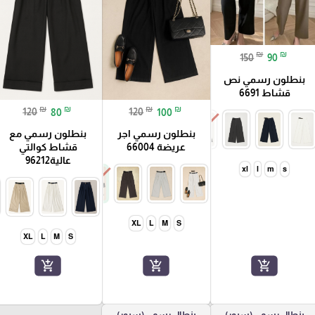
₪
₪
150
90
بنطلون رسمي نص
قشاط 6691
₪
₪
₪
₪
120
80
120
100
بنطلون رسمي اجر
بنطلون رسمي مع
عريضة 66004
قشاط كوالتي
عالية96212
xl
l
m
s
XL
L
M
S
XL
L
M
S
add_shopping_cart
add_shopping_cart
add_shopping_cart
بنطال رسمي (سبور)
بنطال رسمي (سبور)