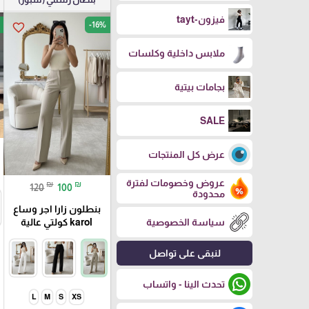
فيزون-tayt
-16%
favorite_border
ملابس داخلية وكلسات
بجامات بيتية
SALE
عرض كل المنتجات
عروض وخصومات لفترة
₪
₪
120
100
محدودة
بنطلون زارا اجر وساع
سياسة الخصوصية
karol كولتي عالية
لنبقى على تواصل
تحدث الينا - واتساب
L
M
S
XS