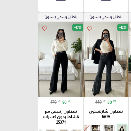
بنطال رسمي (سبور)
بنطال رسمي (سبور)
-47%
-42%
favorite_border
favorite_border
₪
₪
₪
₪
170
90
140
80
بنطلون شارلستون
بنطلون رسمي مع
6695
قشاط بدون كسرات
25371