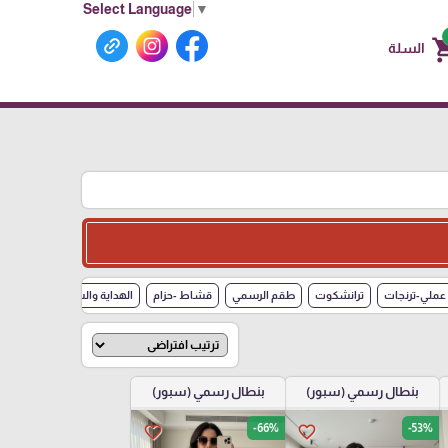
Select Language
▼
shoppin
السلة
ملي-ترنجات
ترانشكوت
طقم الرسمي
قشاط -حزام
الهداية والساعات
حذاء
بنطال رسمي (سبور)
بنطال رسمي (سبور)
-66%
-53%
favorite_border
favorite_border