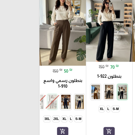
₪
₪
150
70
₪
₪
150
50
بنطلون 922-1
بنطلون رسمي واسع
910-1
XL
L
S-M
3XL
2XL
XL
L
S-M
add_shopping_cart
add_shopping_cart