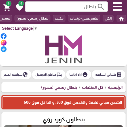
0
0
search
shopping_cart
favorite
home
الكل
طقم عملي-ترنجات
جكيت
بنطال رسمي (سبور)
قميص
Select Language
▼
security
commute
emoji_emotions
ballot
طلباتي السابقة
آراء زبائننا
مناطق التوصيل
سياسة المتجر
الرئيسية
كل المنتجات
بنطال رسمي (سبور)
الشحن مجاني لضفة والقدس فوق 300، و الداخل فوق 600
بنطلون كورد روي