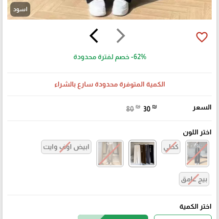
اسود
arrow_back_ios
arrow_forward_ios
favorite_border
-62%
خصم لفترة محدودة
الكمية المتوفرة محدودة سارع بالشراء
السعر
₪
₪
80
30
اختر اللون
كحلي
ابيض اوف وايت
بيج غامق
اختر الكمية