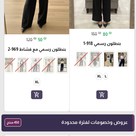
₪
₪
150
80
₪
₪
120
50
بنطلون رسمي 918-1
بنطلون رسمي مع قشاط 969-2
XL
L
XL
add_shopping_cart
add_shopping_cart
عروض وخصومات لفترة محدودة
450 منتج