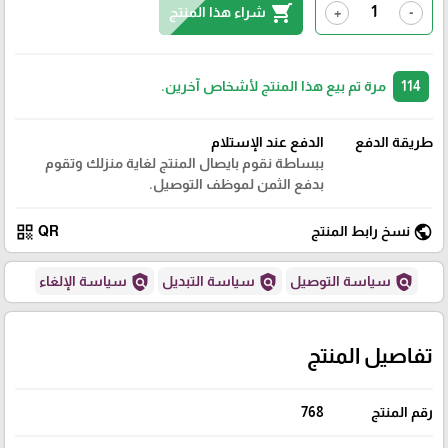
shopping_cart
شراء هذا المنتج
+
-
114
مرة تم بيع هذا المنتج لأشخاص آخرين.
طريقة الدفع
الدفع عند الإستلام
ببساطة نقوم بايصال المنتج لغاية منزلك وتقوم
بدفع الثمن لموظف التوصيل.
qr_code
public
نسخ رابط المنتج
QR
policy
policy
policy
سياسة التوصيل
سياسة التبديل
سياسة الإلغاء
تفاصيل المنتج
رقم المنتج
768