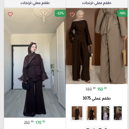
طقم عملي-ترنجات
طقم عملي-ترنجات
-32%
-16%
favorite_border
favorite_border
₪
₪
180
150
طقم عملي 3075
₪
₪
250
170