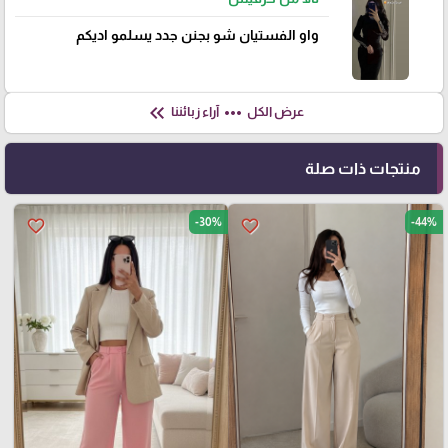
واو الفستيان شو بجنن جدد يسلمو اديكم
keyboard_double_arrow_left
more_horiz
عرض الكل
آراء زبائننا
منتجات ذات صلة
-30%
-44%
favorite_border
favorite_border