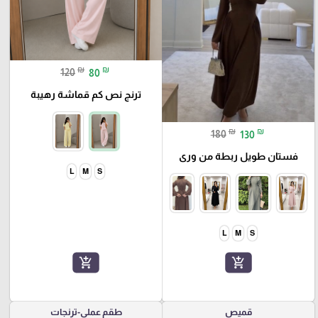
₪
₪
120
80
ترنج نص كم قماشة رهيبة
₪
₪
180
130
فستان طويل ربطة من ورى
L
M
S
L
M
S
add_shopping_cart
add_shopping_cart
قميص
طقم عملي-ترنجات