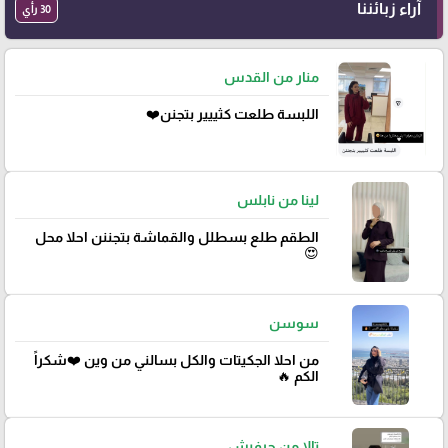
آراء زبائننا
30 رأي
منار من القدس
اللبسة طلعت كثييير بتجنن❤️
لينا من نابلس
الطقم طلع بسطلل والقماشة بتجننن احلا محل
😍
سوسن
من احلا الجكيتات والكل بسالني من وين ❤️شكراً
الكم 🔥
تالا من حرفيش