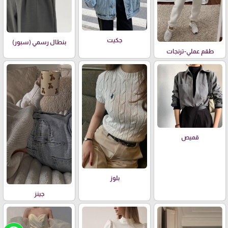
جكيت
بنطال رسمي (سبور)
طقم عملي-ترنجات
قميص
بلوز
جينز