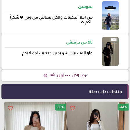
سوسن
من احلا الجكيتات والكل بسالني من وين ❤️شكراً
الكم 🔥
تالا من حرفيش
واو الفستيان شو بجنن جدد يسلمو اديكم
keyboard_double_arrow_left
more_horiz
عرض الكل
آراء زبائننا
منتجات ذات صلة
-30%
-44%
favorite_border
favorite_border