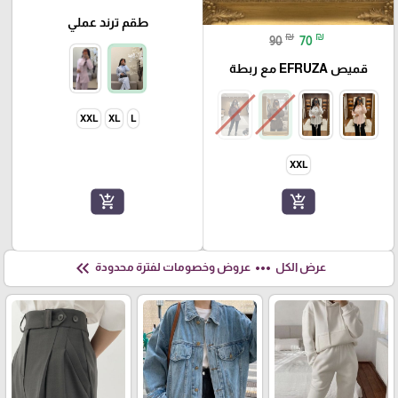
طقم ترند عملي
₪
₪
90
70
قميص EFRUZA مع ربطة
XXL
XL
L
XXL
add_shopping_cart
add_shopping_cart
keyboard_double_arrow_left
more_horiz
عرض الكل
عروض وخصومات لفترة محدودة