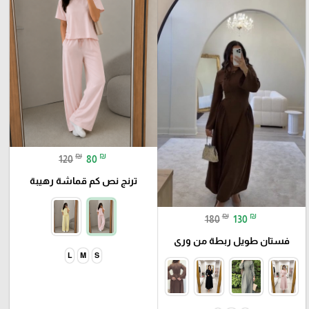
₪
₪
120
80
ترنج نص كم قماشة رهيبة
₪
₪
180
130
فستان طويل ربطة من ورى
L
M
S