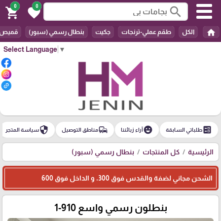
0
0
search
shopping_cart
favorite
home
الكل
طقم عملي-ترنجات
جكيت
بنطال رسمي (سبور)
قميص
Select Language
▼
security
commute
emoji_emotions
ballot
طلباتي السابقة
آراء زبائننا
مناطق التوصيل
سياسة المتجر
الرئيسية
كل المنتجات
بنطال رسمي (سبور)
الشحن مجاني لضفة والقدس فوق 300، و الداخل فوق 600
بنطلون رسمي واسع 910-1