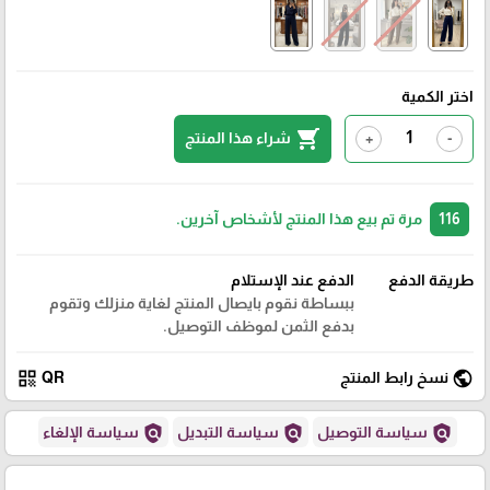
اختر الكمية
shopping_cart
شراء هذا المنتج
+
-
116
مرة تم بيع هذا المنتج لأشخاص آخرين.
طريقة الدفع
الدفع عند الإستلام
ببساطة نقوم بايصال المنتج لغاية منزلك وتقوم
بدفع الثمن لموظف التوصيل.
qr_code
public
نسخ رابط المنتج
QR
policy
policy
policy
سياسة التوصيل
سياسة التبديل
سياسة الإلغاء