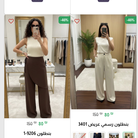
-46%
-46%
favorite_border
favorite_border
₪
₪
150
80
₪
₪
150
80
بنطلون رسمي عريض 3401
بنطلون 9206-1