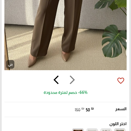
بني
arrow_back_ios
arrow_forward_ios
favorite_border
-66%
خصم لفترة محدودة
السعر
₪
₪
150
50
اختر اللون