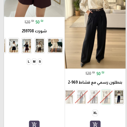
₪
₪
120
50
شورت 259708
L
M
S
₪
₪
120
50
بنطلون رسمي مع قشاط 969-2
XL
add_shopping_cart
add_shopping_cart