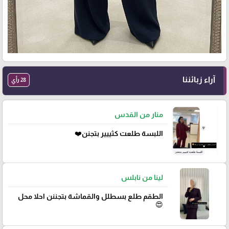
آراء زبائننا
28 رأي
منار من القدس
اللبسة طلعت كثييير بتجنن❤️
لينا من نابلس
الطقم طلع بسطلل والقماشة بتجننن احلا محل
😍