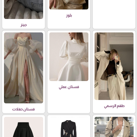
بلوز
جينز
فستان عملي
طقم الرسمي
فستان حفلات