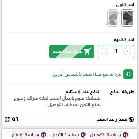
اختر اللون
اختر الكمية
shopping_cart
شراء هذا المنتج
+
-
43
مرة تم بيع هذا المنتج لأشخاص آخرين.
طريقة الدفع
الدفع عند الإستلام
ببساطة نقوم بايصال المنتج لغاية منزلك وتقوم
بدفع الثمن لموظف التوصيل.
qr_code
public
نسخ رابط المنتج
QR
policy
policy
policy
سياسة التوصيل
سياسة التبديل
سياسة الإلغاء