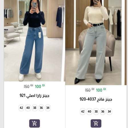
₪
₪
150
100
₪
₪
150
100
جينز زارا اصلي 921
جينز فاتح 4037-920
42
40
38
36
34
42
40
38
36
34
add_shopping_cart
add_shopping_cart