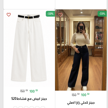
-33%
-33%
favorite_border
favorite_border
₪
₪
150
100
₪
₪
150
100
جينز ابيض مع قشاط520
جينز كحلي زارا اصلي