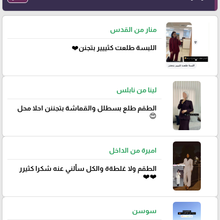
منار من القدس
اللبسة طلعت كثييير بتجنن❤️
لينا من نابلس
الطقم طلع بسطلل والقماشة بتجننن احلا محل
😍
اميرة من الداخل
الطقم ولا غلطةة والكل سألني عنه شكرا كثيرر
❤️❤️
سوسن