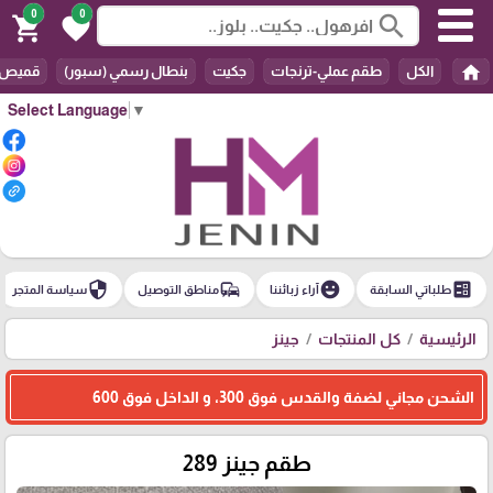
0
0
search
shopping_cart
favorite
home
الكل
طقم عملي-ترنجات
جكيت
بنطال رسمي (سبور)
قميص
Select Language
▼
security
commute
emoji_emotions
ballot
طلباتي السابقة
آراء زبائننا
مناطق التوصيل
سياسة المتجر
الرئيسية
كل المنتجات
جينز
الشحن مجاني لضفة والقدس فوق 300، و الداخل فوق 600
طقم جينز 289