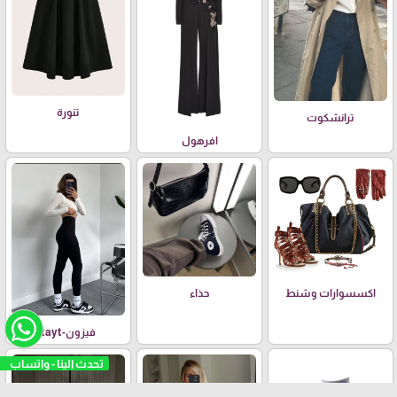
تنورة
ترانشكوت
افرهول
اكسسوارات وشنط
حذاء
فيزون-tayt