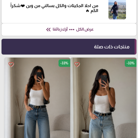
من احلا الجكيتات والكل بسالني من وين ❤️شكراً
الكم 🔥
keyboard_double_arrow_left
more_horiz
عرض الكل
آراء زبائننا
منتجات ذات صلة
-33%
-33%
favorite_border
favorite_border