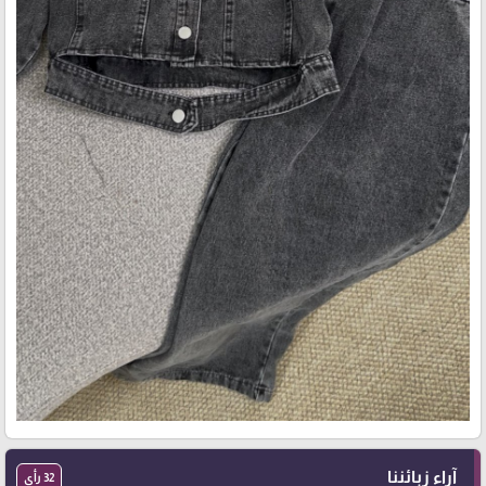
آراء زبائننا
32 رأي