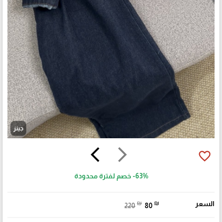
جينز
arrow_back_ios
arrow_forward_ios
favorite_border
-63%
خصم لفترة محدودة
السعر
₪
₪
220
80