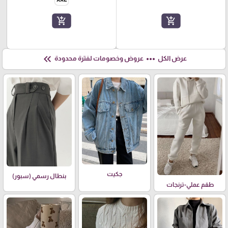
add_shopping_cart
add_shopping_cart
keyboard_double_arrow_left
more_horiz
عرض الكل
عروض وخصومات لفترة محدودة
جكيت
بنطال رسمي (سبور)
طقم عملي-ترنجات