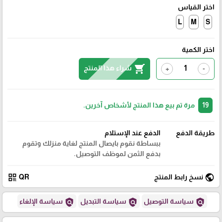
اختر القياس
L
M
S
اختر الكمية
shopping_cart
شراء هذا المنتج
+
-
19
مرة تم بيع هذا المنتج لأشخاص آخرين.
طريقة الدفع
الدفع عند الإستلام
ببساطة نقوم بايصال المنتج لغاية منزلك وتقوم
بدفع الثمن لموظف التوصيل.
qr_code
public
نسخ رابط المنتج
QR
policy
policy
policy
سياسة التوصيل
سياسة التبديل
سياسة الإلغاء