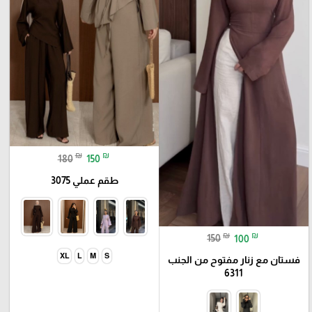
₪
₪
180
150
طقم عملي 3075
₪
₪
150
100
XL
L
M
S
فستان مع زنار مفتوح من الجنب
6311