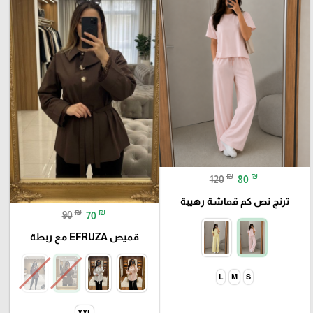
₪
₪
120
80
ترنج نص كم قماشة رهيبة
₪
₪
90
70
قميص EFRUZA مع ربطة
L
M
S
XXL