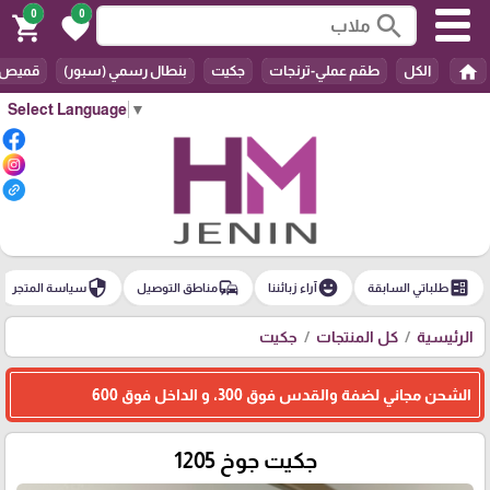
0
0
search
shopping_cart
favorite
home
الكل
طقم عملي-ترنجات
جكيت
بنطال رسمي (سبور)
قميص
Select Language
▼
security
commute
emoji_emotions
ballot
طلباتي السابقة
آراء زبائننا
مناطق التوصيل
سياسة المتجر
الرئيسية
كل المنتجات
جكيت
الشحن مجاني لضفة والقدس فوق 300، و الداخل فوق 600
جكيت جوخ 1205