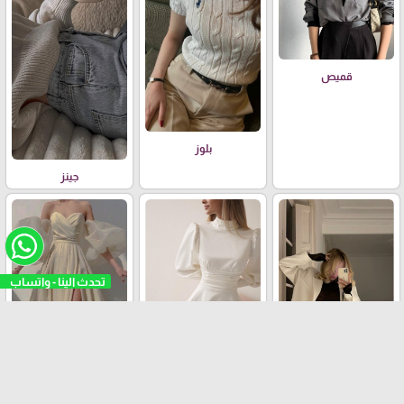
قميص
بلوز
جينز
فستان عملي