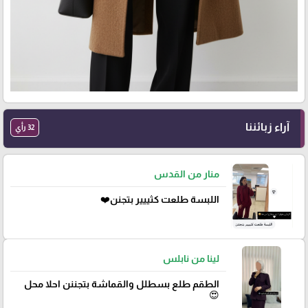
آراء زبائننا
32 رأي
منار من القدس
اللبسة طلعت كثييير بتجنن❤️
لينا من نابلس
الطقم طلع بسطلل والقماشة بتجننن احلا محل
😍