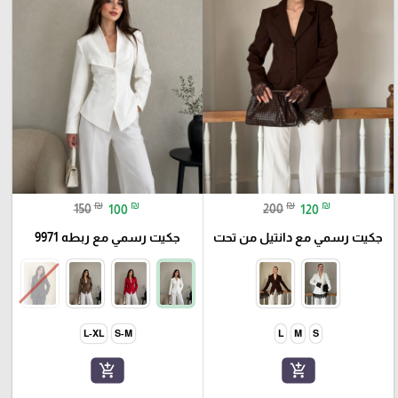
₪
₪
₪
₪
150
100
200
120
جكيت رسمي مع دانتيل من تحت
جكيت رسمي مع ربطه 9971
L-XL
S-M
L
M
S
add_shopping_cart
add_shopping_cart