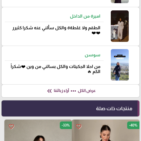
اميرة من الداخل
الطقم ولا غلطةة والكل سألني عنه شكرا كثيرر
❤️❤️
سوسن
من احلا الجكيتات والكل بسالني من وين ❤️شكراً
الكم 🔥
keyboard_double_arrow_left
more_horiz
عرض الكل
آراء زبائننا
منتجات ذات صلة
-33%
-40%
favorite_border
favorite_border