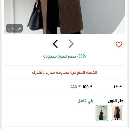
بني غامق
arrow_back_ios
arrow_forward_ios
favorite_border
-56%
خصم لفترة محدودة
الكمية المتوفرة محدودة سارع بالشراء
السعر
₪
₪
230
100
اختر اللون
بني غامق