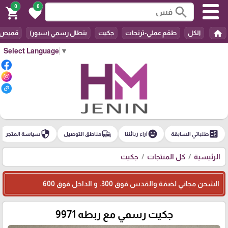
0
0
search
shopping_cart
favorite
home
الكل
طقم عملي-ترنجات
جكيت
بنطال رسمي (سبور)
قميص
Select Language
▼
security
commute
emoji_emotions
ballot
طلباتي السابقة
آراء زبائننا
مناطق التوصيل
سياسة المتجر
الرئيسية
كل المنتجات
جكيت
الشحن مجاني لضفة والقدس فوق 300، و الداخل فوق 600
جكيت رسمي مع ربطه 9971