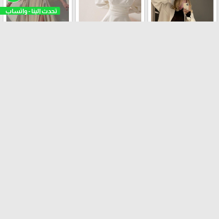
فستان عملي
طقم الرسمي
فستان حفلات
تنورة
ترانشكوت
افرهول