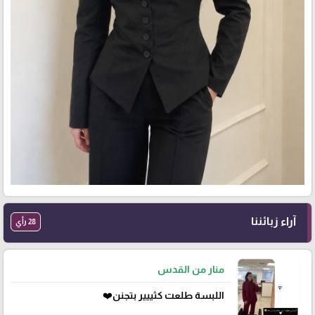
آراء زبائننا
28 رأي
منار من القدس
اللبسة طلعت كثييير بتجنن❤️