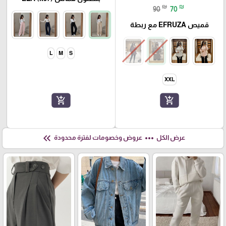
₪
₪
90
70
قميص EFRUZA مع ربطة
L
M
S
XXL
add_shopping_cart
add_shopping_cart
keyboard_double_arrow_left
more_horiz
عرض الكل
عروض وخصومات لفترة محدودة