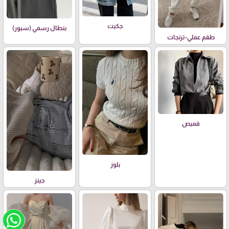
جكيت
بنطال رسمي (سبور)
طقم عملي-ترنجات
قميص
بلوز
جينز