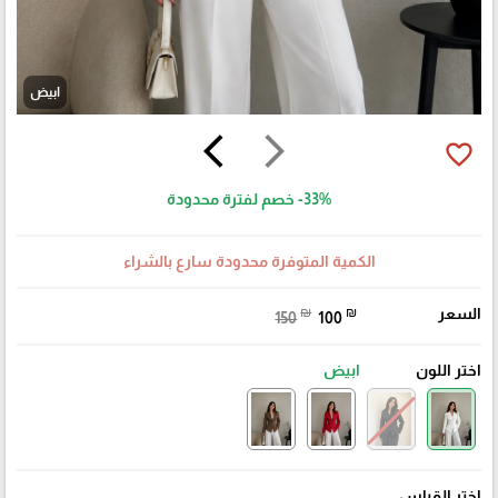
ابيض
arrow_back_ios
arrow_forward_ios
favorite_border
-33%
خصم لفترة محدودة
الكمية المتوفرة محدودة سارع بالشراء
السعر
₪
₪
150
100
اختر اللون
ابيض
اختر القياس