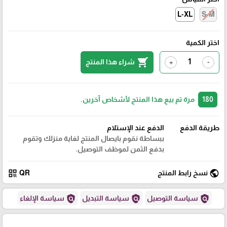
L-XL
S-M
اختر الكمية
shopping_cart
شراء هذا المنتج
+
-
180
مرة تم بيع هذا المنتج لأشخاص آخرين.
طريقة الدفع
الدفع عند الإستلام
ببساطة نقوم بايصال المنتج لغاية منزلك وتقوم
بدفع الثمن لموظف التوصيل.
qr_code
public
نسخ رابط المنتج
QR
policy
policy
policy
سياسة التوصيل
سياسة التبديل
سياسة الإلغاء