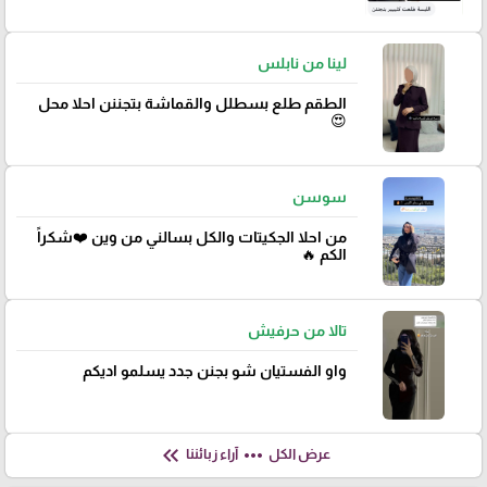
لينا من نابلس
الطقم طلع بسطلل والقماشة بتجننن احلا محل
😍
سوسن
من احلا الجكيتات والكل بسالني من وين ❤️شكراً
الكم 🔥
تالا من حرفيش
واو الفستيان شو بجنن جدد يسلمو اديكم
keyboard_double_arrow_left
more_horiz
عرض الكل
آراء زبائننا