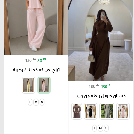
₪
₪
120
80
ترنج نص كم قماشة رهيبة
₪
₪
180
130
فستان طويل ربطة من ورى
L
M
S
L
M
S