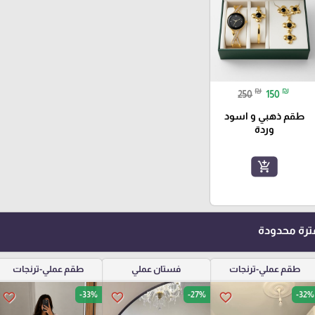
₪
₪
250
150
طقم ذهبي و اسود
وردة
add_shopping_cart
رة محدودة
طقم عملي-ترنجات
فستان عملي
طقم عملي-ترنجات
-33%
-27%
-32%
favorite_border
favorite_border
favorite_border