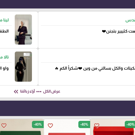
لقدس
لينا 
ت كثييير بتجنن❤️
الطقم
تالا 
جكيتات والكل بسالني من وين ❤️شكراً الكم 🔥
واو ا
keyboard_double_arrow_left
more_horiz
عرض الكل
آراء زبائننا
-40%
-40%
-40%
favorite_border
favorite_border
favorite_border