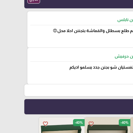
من نابلس
 طلع بسطلل والقماشة بتجننن احلا محل😍
من حرفيش
لفستيان شو بجنن جدد يسلمو اديكم
-40%
-40%
favorite_border
favorite_border