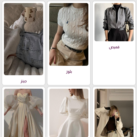
قميص
بلوز
جينز