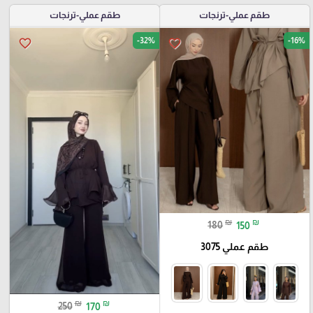
طقم عملي-ترنجات
طقم عملي-ترنجات
-32%
-16%
favorite_border
favorite_border
₪
₪
180
150
طقم عملي 3075
₪
₪
250
170