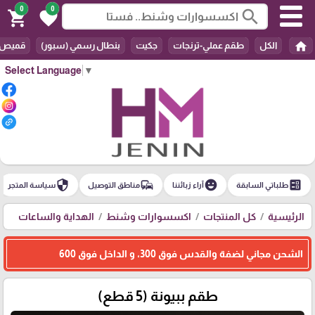
0
0
search
shopping_cart
favorite
home
الكل
طقم عملي-ترنجات
جكيت
بنطال رسمي (سبور)
قميص
Select Language
▼
security
commute
emoji_emotions
ballot
طلباتي السابقة
آراء زبائننا
مناطق التوصيل
سياسة المتجر
الرئيسية
كل المنتجات
اكسسوارات وشنط
الهداية والساعات
الشحن مجاني لضفة والقدس فوق 300، و الداخل فوق 600
طقم ببيونة (5 قطع)