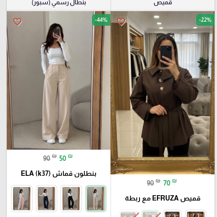
قميص
بنطال رسمي (سبور)
-44%
-22%
favorite_border
favorite_border
₪
₪
90
50
بنطلون قماش ELA (k37)
₪
₪
90
70
قميص EFRUZA مع ربطة