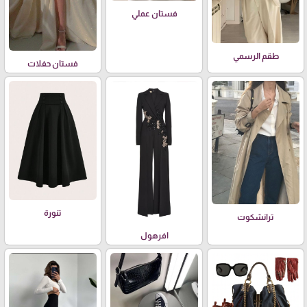
فستان عملي
طقم الرسمي
فستان حفلات
تنورة
ترانشكوت
افرهول