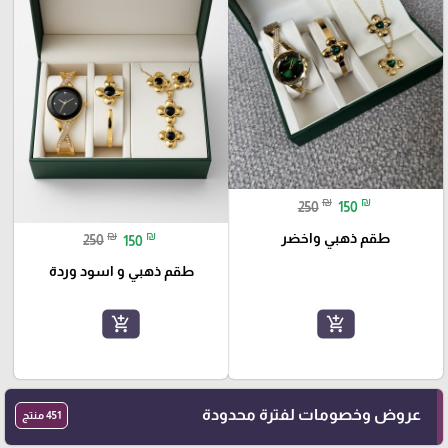
₪
₪
250
150
₪
₪
طقم ذهبي واخضر
250
150
طقم ذهبي و اسود وردة
add_shopping_cart
add_shopping_cart
عروض وخصومات لفترة محدودة
451 منتج