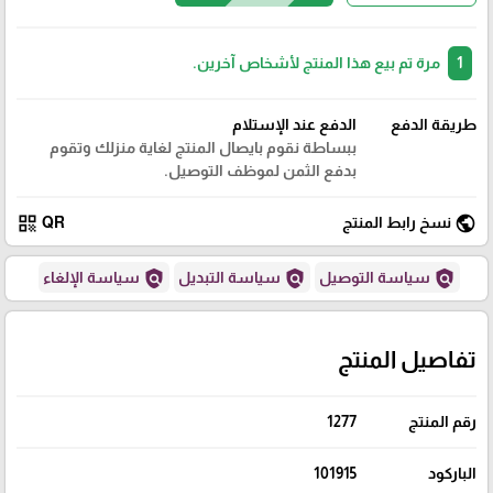
1
مرة تم بيع هذا المنتج لأشخاص آخرين.
طريقة الدفع
الدفع عند الإستلام
ببساطة نقوم بايصال المنتج لغاية منزلك وتقوم
بدفع الثمن لموظف التوصيل.
qr_code
public
نسخ رابط المنتج
QR
policy
policy
policy
سياسة التوصيل
سياسة التبديل
سياسة الإلغاء
تفاصيل المنتج
رقم المنتج
1277
الباركود
101915