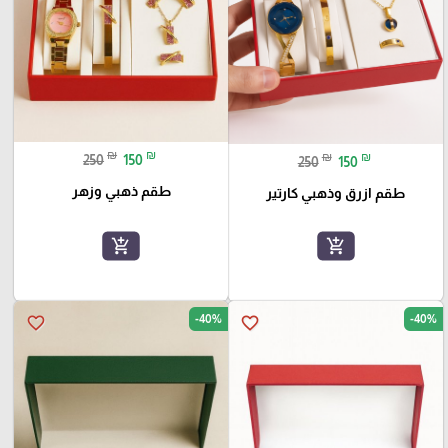
₪
₪
₪
₪
250
150
250
150
طقم ذهبي وزهر
طقم ازرق وذهبي كارتير
add_shopping_cart
add_shopping_cart
-40%
-40%
favorite_border
favorite_border