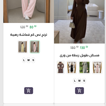
₪
₪
120
80
ترنج نص كم قماشة رهيبة
₪
₪
180
130
فستان طويل ربطة من ورى
L
M
S
L
M
S
add_shopping_cart
add_shopping_cart