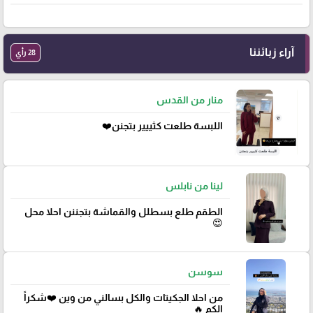
آراء زبائننا
28 رأي
منار من القدس
اللبسة طلعت كثييير بتجنن❤️
لينا من نابلس
الطقم طلع بسطلل والقماشة بتجننن احلا محل
😍
سوسن
من احلا الجكيتات والكل بسالني من وين ❤️شكراً
الكم 🔥