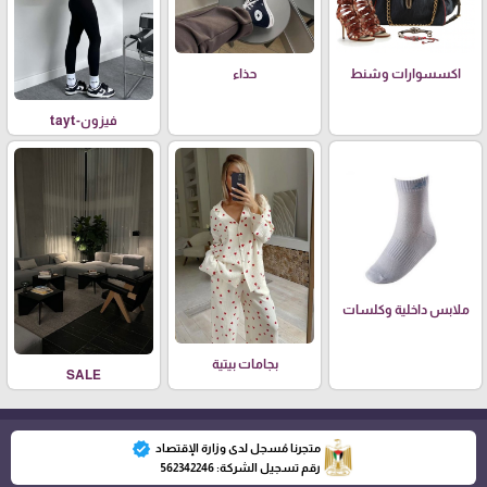
اكسسوارات وشنط
حذاء
فيزون-tayt
ملابس داخلية وكلسات
بجامات بيتية
SALE
verified
متجرنا مُسجل لدى وزارة الإقتصاد
رقم تسجيل الشركة: 562342246