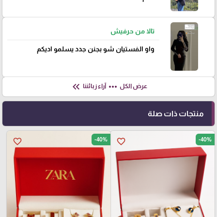
تالا من حرفيش
واو الفستيان شو بجنن جدد يسلمو اديكم
keyboard_double_arrow_left
more_horiz
عرض الكل
آراء زبائننا
منتجات ذات صلة
-40%
-40%
favorite_border
favorite_border