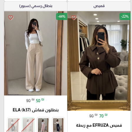
قميص
بنطال رسمي (سبور)
-44%
-22%
favorite_border
favorite_border
₪
₪
90
50
بنطلون قماش ELA (k37)
₪
₪
90
70
قميص EFRUZA مع ربطة