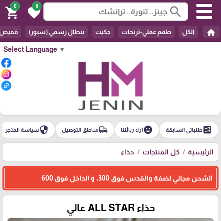
0
0
search
shopping_cart
favorite
home
الكل
طقم عملي-ترنجات
جكيت
بنطال رسمي (سبور)
قميص
Select Language
▼
security
commute
emoji_emotions
ballot
طلباتي السابقة
آراء زبائننا
مناطق التوصيل
سياسة المتجر
الرئيسية
كل المنتجات
حذاء
الشحن مجاني لضفة والقدس فوق 300، و الداخل فوق 600
حذاء ALL STAR عالي