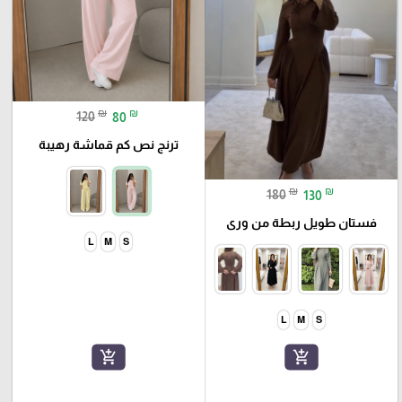
₪
₪
120
80
ترنج نص كم قماشة رهيبة
₪
₪
180
130
فستان طويل ربطة من ورى
L
M
S
L
M
S
add_shopping_cart
add_shopping_cart