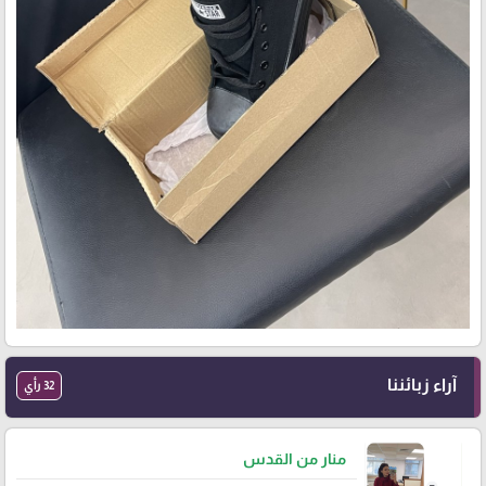
آراء زبائننا
32 رأي
منار من القدس