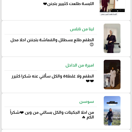
اللبسة طلعت كثييير بتجنن❤️
لينا من نابلس
الطقم طلع بسطلل والقماشة بتجننن احلا محل
😍
اميرة من الداخل
الطقم ولا غلطةة والكل سألني عنه شكرا كثيرر
❤️❤️
سوسن
من احلا الجكيتات والكل بسالني من وين ❤️شكراً
الكم 🔥