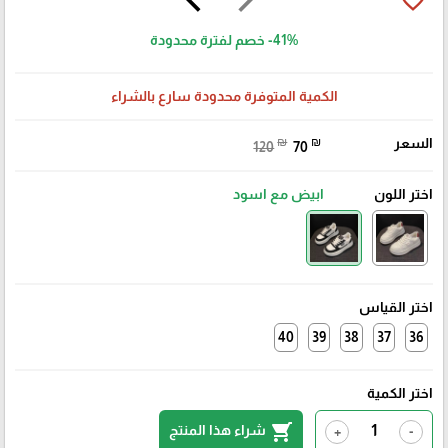
favorite_border
-41%
خصم لفترة محدودة
الكمية المتوفرة محدودة سارع بالشراء
السعر
₪
₪
120
70
اختر اللون
ابيض مع اسود
اختر القياس
40
39
38
37
36
اختر الكمية
shopping_cart
شراء هذا المنتج
+
-