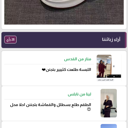
آراء زبائننا
28 رأي
منار من القدس
اللبسة طلعت كثييير بتجنن❤️
لينا من نابلس
الطقم طلع بسطلل والقماشة بتجننن احلا محل
😍