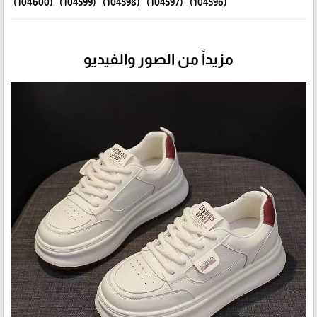
(104596) (104597) (104598) (104599) (104600)
مزيداً من الصور والفيديو