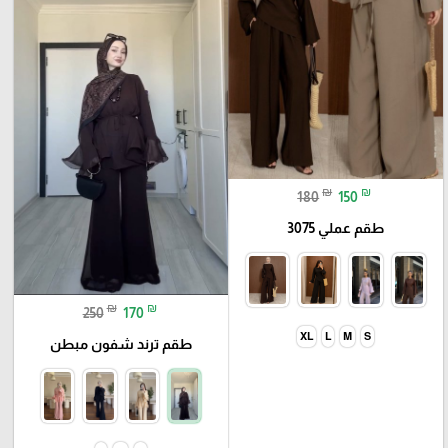
₪
₪
180
150
طقم عملي 3075
₪
₪
250
170
XL
L
M
S
طقم ترند شفون مبطن