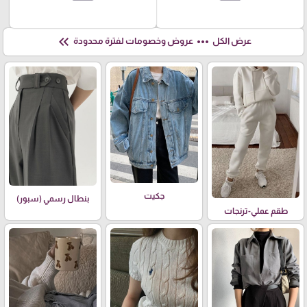
keyboard_double_arrow_left
more_horiz
عرض الكل
عروض وخصومات لفترة محدودة
جكيت
بنطال رسمي (سبور)
طقم عملي-ترنجات