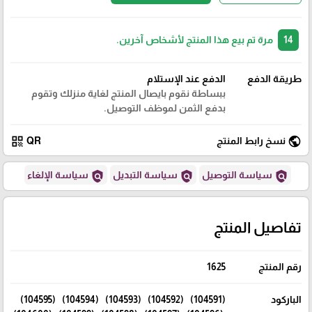
14
مرة تم بيع هذا المنتج لأشخاص آخرين.
طريقة الدفع
الدفع عند الإستلام
ببساطة نقوم بايصال المنتج لغاية منزلك وتقوم
بدفع الثمن لموظف التوصيل.
qr_code
public
نسخ رابط المنتج
QR
policy
policy
policy
سياسة التوصيل
سياسة التبديل
سياسة الإلغاء
تفاصيل المنتج
رقم المنتج
1625
الباركود
(104591) (104592) (104593) (104594) (104595)