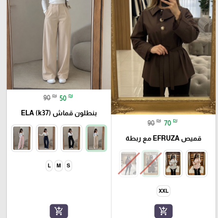
₪
₪
90
50
بنطلون قماش ELA (k37)
₪
₪
90
70
قميص EFRUZA مع ربطة
L
M
S
XXL
add_shopping_cart
add_shopping_cart