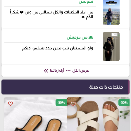
سوسن
من احلا الجكيتات والكل بسالني من وين ❤️شكراً
الكم 🔥
تالا من حرفيش
واو الفستيان شو بجنن جدد يسلمو اديكم
keyboard_double_arrow_left
more_horiz
عرض الكل
آراء زبائننا
منتجات ذات صلة
-50%
-50%
favorite_border
favorite_border