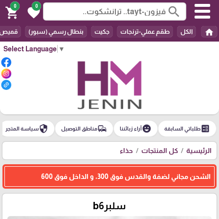
0
0
search
shopping_cart
favorite
home
الكل
طقم عملي-ترنجات
جكيت
بنطال رسمي (سبور)
قميص
Select Language
▼
security
commute
emoji_emotions
ballot
طلباتي السابقة
آراء زبائننا
مناطق التوصيل
سياسة المتجر
الرئيسية
كل المنتجات
حذاء
الشحن مجاني لضفة والقدس فوق 300، و الداخل فوق 600
سلبرb6