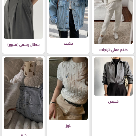
جكيت
بنطال رسمي (سبور)
طقم عملي-ترنجات
قميص
بلوز
جينز