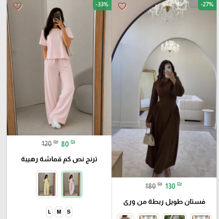
-33%
-27%
favorite_border
favorite_border
₪
₪
120
80
ترنج نص كم قماشة رهيبة
₪
₪
180
130
فستان طويل ربطة من ورى
L
M
S