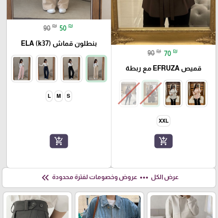
₪
₪
90
50
بنطلون قماش ELA (k37)
₪
₪
90
70
قميص EFRUZA مع ربطة
L
M
S
XXL
add_shopping_cart
add_shopping_cart
keyboard_double_arrow_left
more_horiz
عرض الكل
عروض وخصومات لفترة محدودة