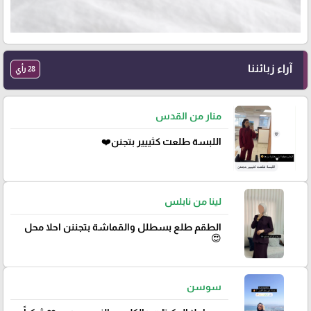
آراء زبائننا
28 رأي
منار من القدس
اللبسة طلعت كثييير بتجنن❤️
لينا من نابلس
الطقم طلع بسطلل والقماشة بتجننن احلا محل
😍
سوسن