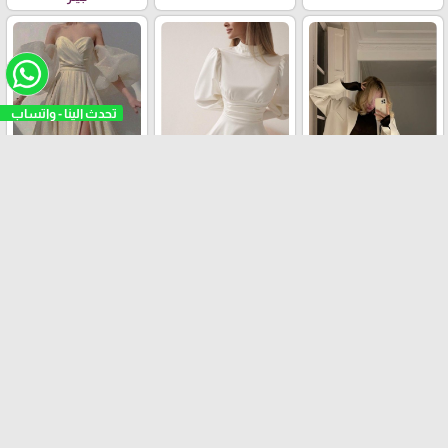
فستان عملي
طقم الرسمي
فستان حفلات