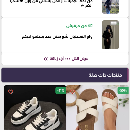
من احلا الجكيتات والكل بسالني من وين ❤️شكراً
الكم 🔥
تالا من حرفيش
واو الفستيان شو بجنن جدد يسلمو اديكم
keyboard_double_arrow_left
more_horiz
عرض الكل
آراء زبائننا
منتجات ذات صلة
-41%
-50%
favorite_border
favorite_border