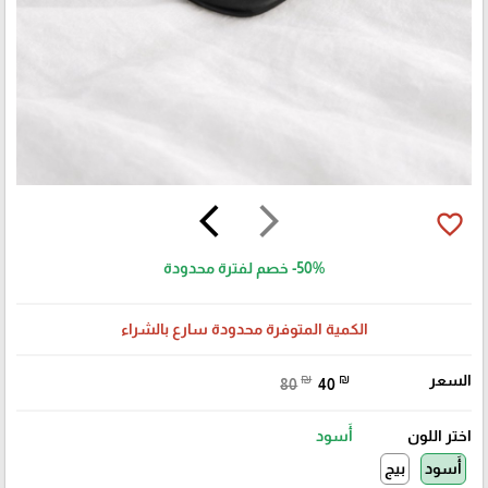
arrow_back_ios
arrow_forward_ios
favorite_border
-50%
خصم لفترة محدودة
الكمية المتوفرة محدودة سارع بالشراء
السعر
₪
₪
80
40
اختر اللون
أَسود
أَسود
بيج