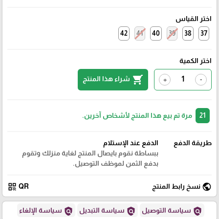
اختر القياس
42
41
40
39
38
37
اختر الكمية
shopping_cart
شراء هذا المنتج
+
-
21
مرة تم بيع هذا المنتج لأشخاص آخرين.
طريقة الدفع
الدفع عند الإستلام
ببساطة نقوم بايصال المنتج لغاية منزلك وتقوم
بدفع الثمن لموظف التوصيل.
qr_code
public
نسخ رابط المنتج
QR
policy
policy
policy
سياسة التوصيل
سياسة التبديل
سياسة الإلغاء