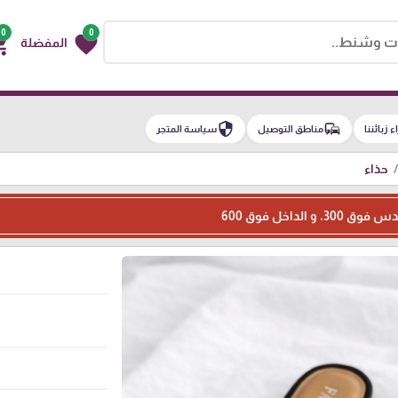
0
0
g_cart
favorite
المفضلة
security
commute
اء زبائننا
مناطق التوصيل
سياسة المتجر
حذاء
الداخل فوق 600