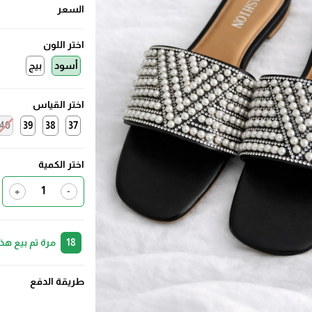
السعر
اختر اللون
أسود
بيج
اختر القياس
40
39
38
37
اختر الكمية
+
-
18
مرة تم بيع هذ
طريقة الدفع