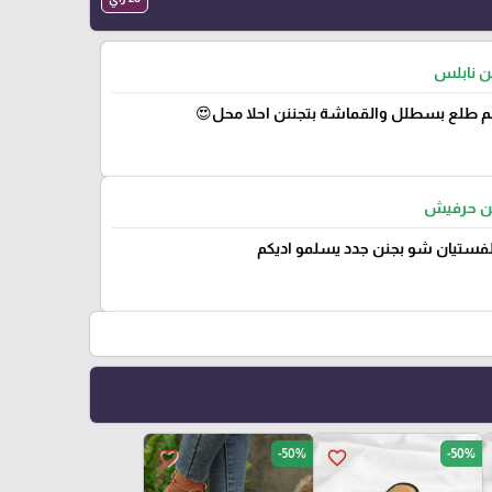
من نابلس
 طلع بسطلل والقماشة بتجننن احلا محل😍
من حرفيش
لفستيان شو بجنن جدد يسلمو اديكم
-50%
-50%
favorite_border
favorite_border