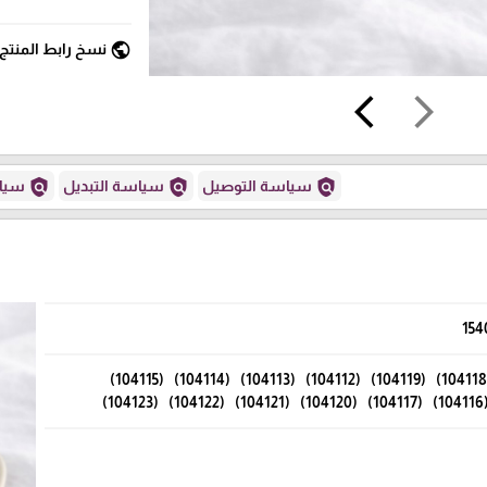
public
نسخ رابط المنتج
arrow_back_ios
arrow_forward_ios
policy
policy
policy
سياسة التوصيل
سياسة التبديل
سياس
154
(104118) (104119) (104112) (104113) (104114) (104115)
(104116) (104117) (1