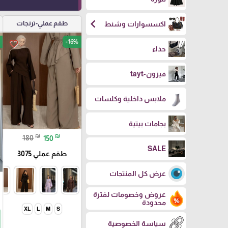
chevron_left
طقم عملي-ترنجات
اكسسوارات وشنط
-16%
favorite_border
حذاء
فيزون-tayt
ملابس داخلية وكلسات
بجامات بيتية
₪
₪
180
150
SALE
طقم عملي 3075
عرض كل المنتجات
عروض وخصومات لفترة
محدودة
XL
L
M
S
سياسة الخصوصية