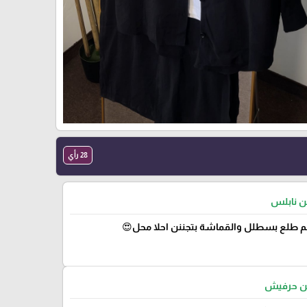
28 رأي
من نابلس
 طلع بسطلل والقماشة بتجننن احلا محل😍
من حرفيش