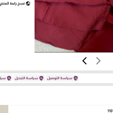
public
نسخ رابط المنتج
arrow_back_ios
arrow_forward_ios
policy
policy
policy
سياسة التوصيل
سياسة التبديل
سياس
110