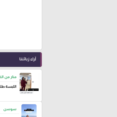
آراء زبائننا
منار من ا
اللبسة طلع
سوسن