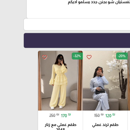
لفستيان شو بجنن جدد يسلمو اديكم
-32%
-20%
favorite_border
favorite_border
₪
₪
₪
₪
250
170
150
120
طقم ترند عملي
طقم عملي مع زنار