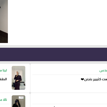
لقدس
لينا 
ت كثييير بتجنن❤️
الطقم
تالا 