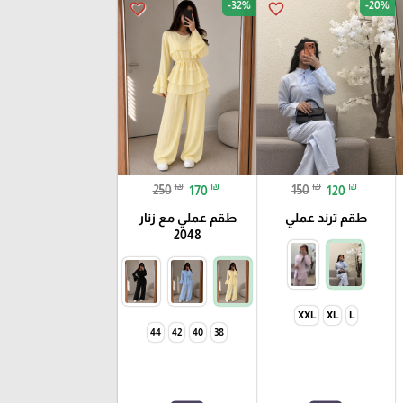
-32%
-20%
favorite_border
favorite_border
₪
₪
₪
₪
250
170
150
120
طقم ترند عملي
طقم عملي مع زنار
2048
XXL
XL
L
44
42
40
38