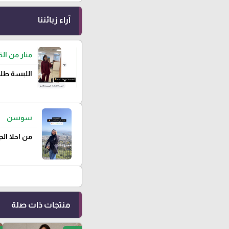
آراء زبائننا
منار من ا
اللبسة طلع
سوسن
من احلا ال
منتجات ذات صلة