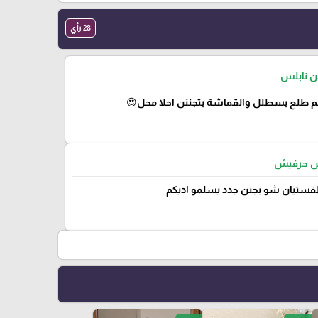
28 رأي
من نابلس
 طلع بسطلل والقماشة بتجننن احلا محل😍
من حرفيش
لفستيان شو بجنن جدد يسلمو اديكم