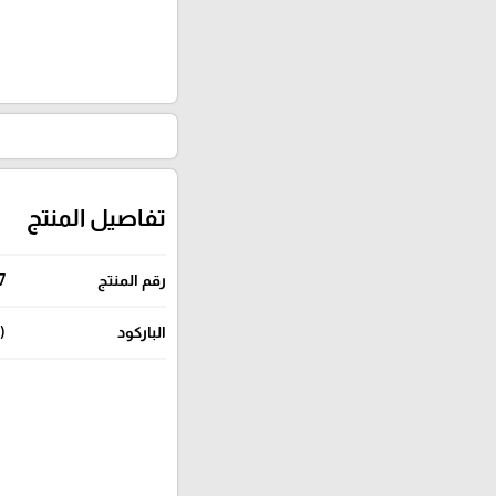
تفاصيل المنتج
رقم المنتج
7
الباركود
(104907) (104908) (104909) (104910) (104911) (104912)