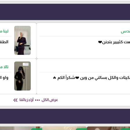
لقدس
لينا 
ت كثييير بتجنن❤️
الطقم
تالا 
جكيتات والكل بسالني من وين ❤️شكراً الكم 🔥
واو ا
keyboard_double_arrow_left
more_horiz
عرض الكل
آراء زبائننا