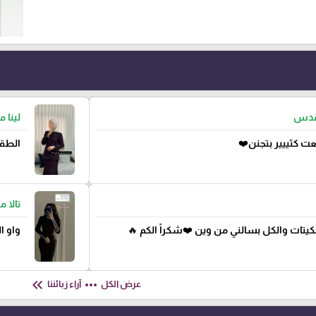
لقدس
لينا 
ت كثييير بتجنن❤️
الطقم
تالا 
جكيتات والكل بسالني من وين ❤️شكراً الكم 🔥
واو ا
keyboard_double_arrow_left
more_horiz
عرض الكل
آراء زبائننا