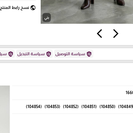
public
نسخ رابط المنتج
بني
arrow_back_ios
arrow_forward_ios
policy
policy
policy
سياسة التوصيل
سياسة التبديل
سياس
166