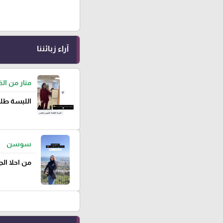
آراء زبائننا
منار من ا
اللبسة طلع
سوسن
من احلا ال