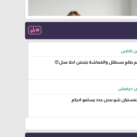
28 رأي
من نابلس
 طلع بسطلل والقماشة بتجننن احلا محل😍
من حرفيش
لفستيان شو بجنن جدد يسلمو اديكم