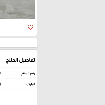
favorite_border
تفاصيل المنتج
رقم المنتج
0
الباركود
(104849) (104850) (104851) (104852) (104853) (104854)