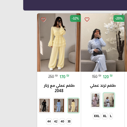
-32%
-20%
favorite_border
favorite_border
₪
₪
₪
₪
250
170
150
120
طقم ترند عملي
طقم عملي مع زنار
2048
XXL
XL
L
44
42
40
38