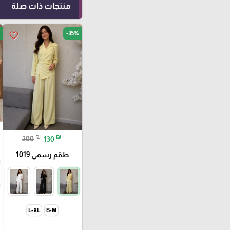
منتجات ذات صلة
-35%
favorite_border
₪
₪
200
130
طقم رسمي 1019
L-XL
S-M