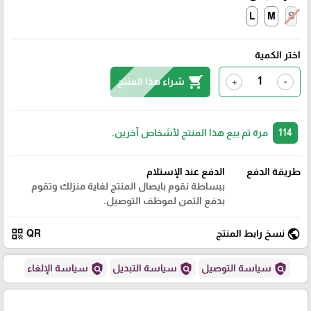
L
M
S
اختر الكمية
shopping_cart
شراء هذا المنتج
+
-
114
مرة تم بيع هذا المنتج لأشخاص آخرين.
طريقة الدفع
الدفع عند الإستلام
ببساطة نقوم بايصال المنتج لغاية منزلك وتقوم
بدفع الثمن لموظف التوصيل.
qr_code
public
نسخ رابط المنتج
QR
policy
policy
policy
سياسة التوصيل
سياسة التبديل
سياسة الإلغاء