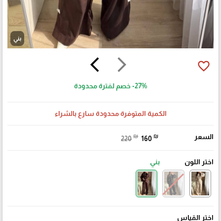
بني
arrow_back_ios
arrow_forward_ios
favorite_border
-27%
خصم لفترة محدودة
الكمية المتوفرة محدودة سارع بالشراء
السعر
₪
₪
220
160
اختر اللون
بني
اختر القياس