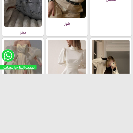
بلوز
جينز
فستان عملي
طقم الرسمي
فستان حفلات