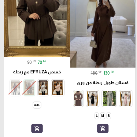
₪
₪
90
70
قميص EFRUZA مع ربطة
₪
₪
180
130
فستان طويل ربطة من ورى
XXL
L
M
S
add_shopping_cart
add_shopping_cart