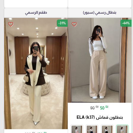
بنطال رسمي (سبور)
طقم الرسمي
-31%
-44%
favorite_border
favorite_border
₪
₪
90
50
بنطلون قماش ELA (k37)
₪
₪