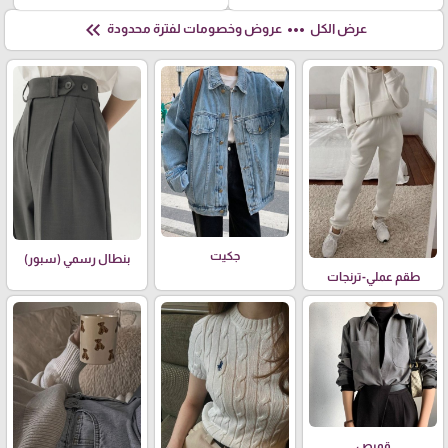
keyboard_double_arrow_left
more_horiz
عرض الكل
عروض وخصومات لفترة محدودة
جكيت
بنطال رسمي (سبور)
طقم عملي-ترنجات
قميص