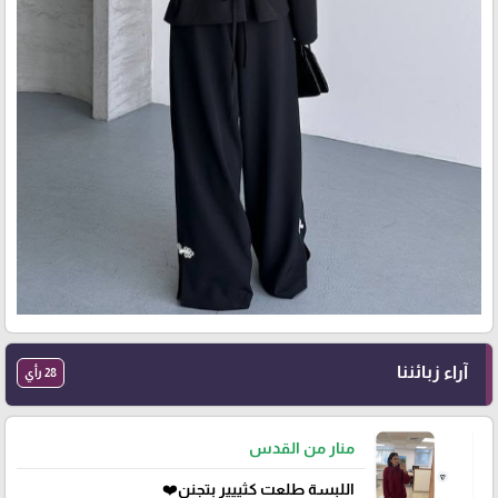
آراء زبائننا
28 رأي
منار من القدس
اللبسة طلعت كثييير بتجنن❤️