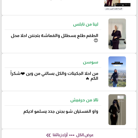
لينا من نابلس
الطقم طلع بسطلل والقماشة بتجننن احلا محل
😍
سوسن
من احلا الجكيتات والكل بسالني من وين ❤️شكراً
الكم 🔥
تالا من حرفيش
واو الفستيان شو بجنن جدد يسلمو اديكم
keyboard_double_arrow_left
more_horiz
عرض الكل
آراء زبائننا