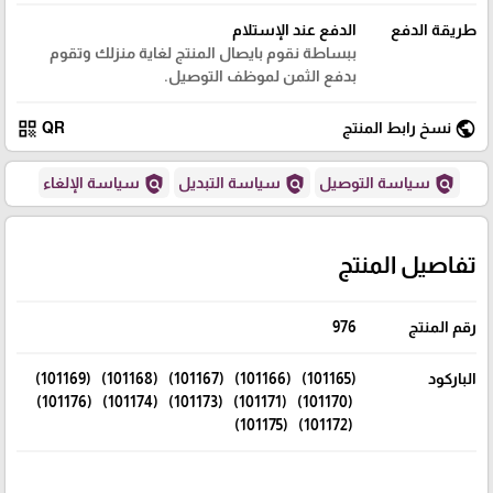
طريقة الدفع
الدفع عند الإستلام
ببساطة نقوم بايصال المنتج لغاية منزلك وتقوم
بدفع الثمن لموظف التوصيل.
qr_code
public
نسخ رابط المنتج
QR
policy
policy
policy
سياسة التوصيل
سياسة التبديل
سياسة الإلغاء
تفاصيل المنتج
رقم المنتج
976
الباركود
(101165) (101166) (101167) (101168) (101169)
(101170) (101171) (101173) (101174) (101176)
(101172) (101175)