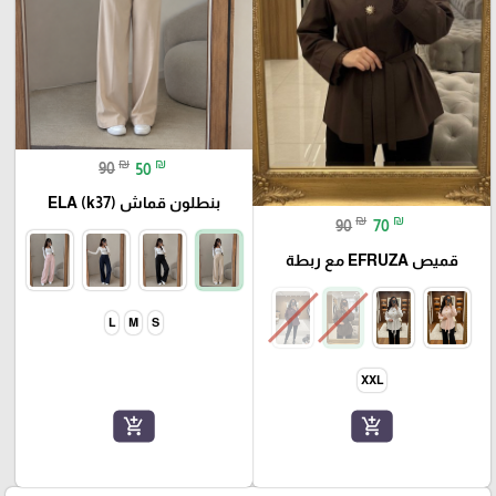
₪
₪
90
50
بنطلون قماش ELA (k37)
₪
₪
90
70
قميص EFRUZA مع ربطة
L
M
S
XXL
add_shopping_cart
add_shopping_cart