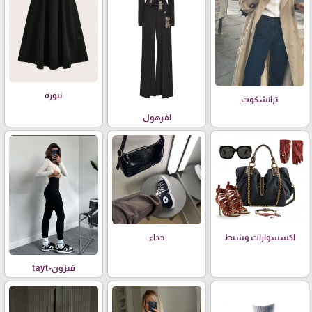
تنورة
ترانشكوت
افرهول
اكسسوارات وشنط
حذاء
فيزون-tayt