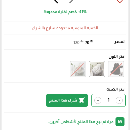
favorite_border
-41%
خصم لفترة محدودة
الكمية المتوفرة محدودة سارع بالشراء
السعر
₪
₪
120
70
اختر اللون
اختر الكمية
shopping_cart
شراء هذا المنتج
+
-
69
مرة تم بيع هذا المنتج لأشخاص آخرين.