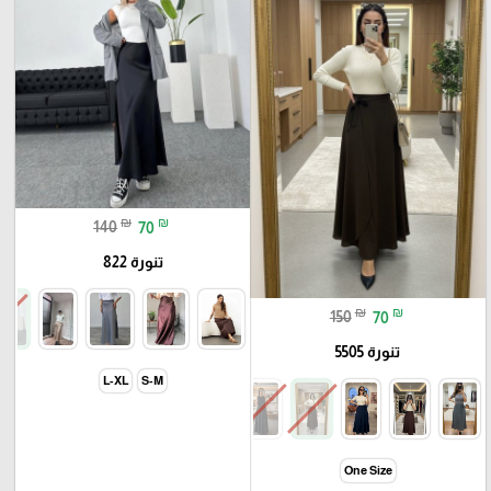
₪
₪
140
70
تنورة 822
₪
₪
150
70
تنورة 5505
L-XL
S-M
One Size