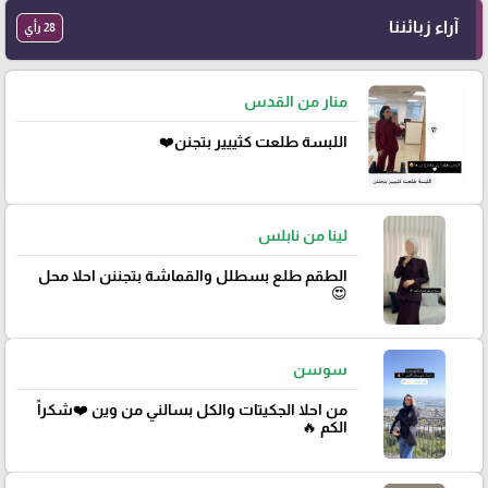
آراء زبائننا
28 رأي
منار من القدس
اللبسة طلعت كثييير بتجنن❤️
لينا من نابلس
الطقم طلع بسطلل والقماشة بتجننن احلا محل
😍
سوسن
من احلا الجكيتات والكل بسالني من وين ❤️شكراً
الكم 🔥