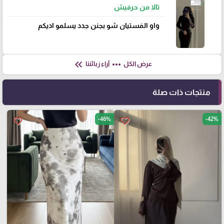
تالا من حرفيش
واو الفستيان شو بجنن جدد يسلمو اديكم
keyboard_double_arrow_left
more_horiz
عرض الكل
آراء زبائننا
منتجات ذات صلة
-46%
-42%
favorite_border
favorite_border