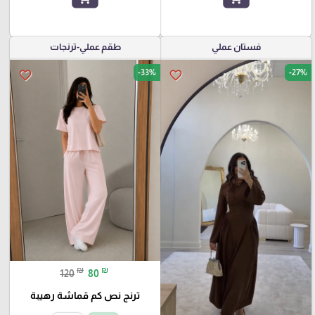
فستان عملي
طقم عملي-ترنجات
-33%
-27%
favorite_border
favorite_border
₪
₪
120
80
ترنج نص كم قماشة رهيبة