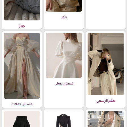
بلوز
جينز
فستان عملي
طقم الرسمي
فستان حفلات