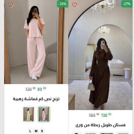
-33%
-27%
favorite_border
favorite_border
₪
₪
120
80
ترنج نص كم قماشة رهيبة
₪
₪
180
130
فستان طويل ربطة من ورى
L
M
S