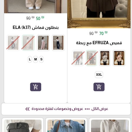
₪
₪
90
50
بنطلون قماش ELA (k37)
₪
₪
90
70
قميص EFRUZA مع ربطة
L
M
S
XXL
add_shopping_cart
add_shopping_cart
keyboard_double_arrow_left
more_horiz
عرض الكل
عروض وخصومات لفترة محدودة