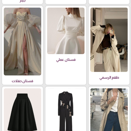
جينز
فستان عملي
طقم الرسمي
فستان حفلات