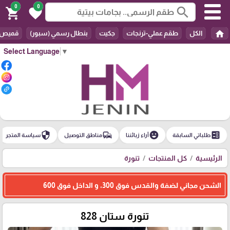
0
0
search
shopping_cart
favorite
home
الكل
طقم عملي-ترنجات
جكيت
بنطال رسمي (سبور)
قميص
Select Language
▼
security
commute
emoji_emotions
ballot
طلباتي السابقة
آراء زبائننا
مناطق التوصيل
سياسة المتجر
الرئيسية
كل المنتجات
تنورة
الشحن مجاني لضفة والقدس فوق 300، و الداخل فوق 600
تنورة ستان 828