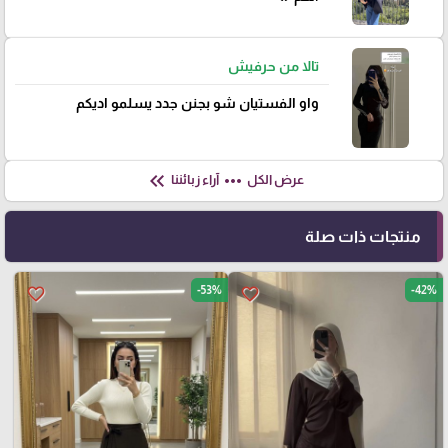
تالا من حرفيش
واو الفستيان شو بجنن جدد يسلمو اديكم
keyboard_double_arrow_left
more_horiz
عرض الكل
آراء زبائننا
منتجات ذات صلة
-53%
-42%
favorite_border
favorite_border