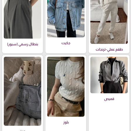
جكيت
بنطال رسمي (سبور)
طقم عملي-ترنجات
قميص
بلوز