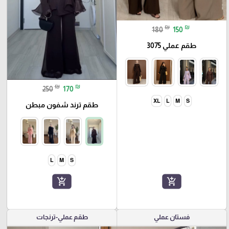
₪
₪
180
150
طقم عملي 3075
₪
₪
250
170
XL
L
M
S
طقم ترند شفون مبطن
L
M
S
add_shopping_cart
add_shopping_cart
فستان عملي
طقم عملي-ترنجات