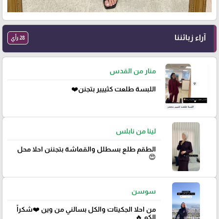
آراء زبائننا
28 رأي
منار من القدس
اللبسة طلعت كثييير بتجنن❤️
لينا من نابلس
الطقم طلع بسطلل والقماشة بتجننن احلا محل
😍
سوسن
من احلا الجكيتات والكل بسالني من وين ❤️شكراً
الكم 🔥