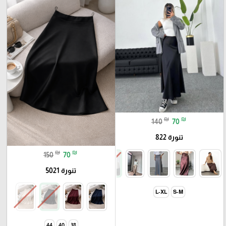
₪
₪
140
70
تنورة 822
₪
₪
150
70
تنورة 5021
L-XL
S-M
44
40
38