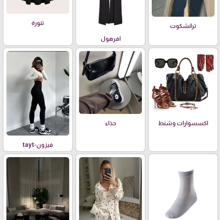
تنورة
ترانشكوت
افرهول
اكسسوارات وشنط
حذاء
فيزون-tayt