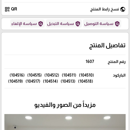
qr_code
public
نسخ رابط المنتج
QR
policy
policy
policy
سياسة التوصيل
سياسة التبديل
سياسة الإلغاء
تفاصيل المنتج
رقم المنتج
1607
الباركود
(104510) (104511) (104512) (104515) (104516)
(104518) (104513) (104514) (104517) (104519)
مزيداً من الصور والفيديو