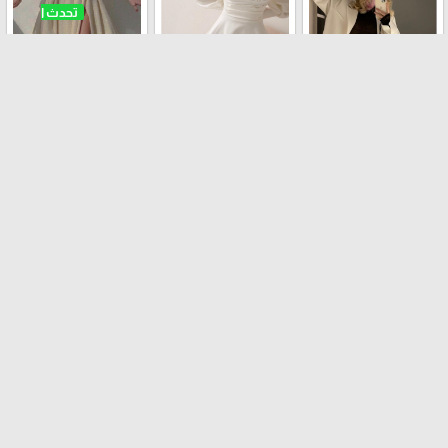
فستان عملي
طقم الرسمي
فستان حفلات
تنورة
ترانشكوت
افرهول