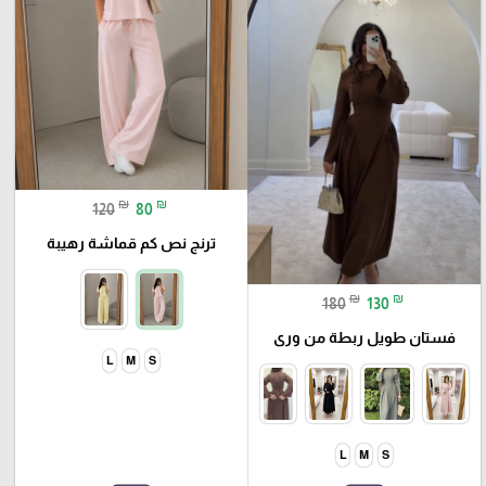
₪
₪
120
80
ترنج نص كم قماشة رهيبة
₪
₪
180
130
فستان طويل ربطة من ورى
L
M
S
L
M
S