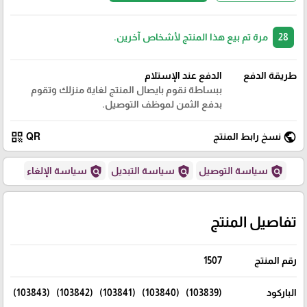
28
مرة تم بيع هذا المنتج لأشخاص آخرين.
طريقة الدفع
الدفع عند الإستلام
ببساطة نقوم بايصال المنتج لغاية منزلك وتقوم
بدفع الثمن لموظف التوصيل.
qr_code
public
نسخ رابط المنتج
QR
policy
policy
policy
سياسة التوصيل
سياسة التبديل
سياسة الإلغاء
تفاصيل المنتج
رقم المنتج
1507
الباركود
(103839) (103840) (103841) (103842) (103843)