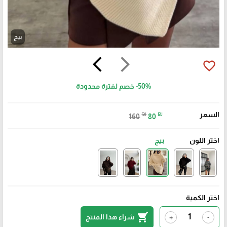
بيج
arrow_back_ios
arrow_forward_ios
favorite_border
-50%
خصم لفترة محدودة
السعر
₪
₪
160
80
اختر اللون
بيج
اختر الكمية
shopping_cart
شراء هذا المنتج
+
-