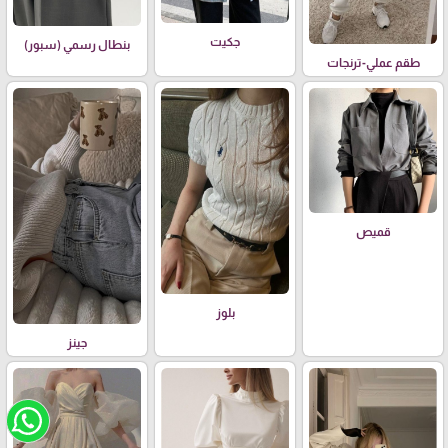
جكيت
بنطال رسمي (سبور)
طقم عملي-ترنجات
قميص
بلوز
جينز