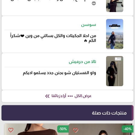
😍
سوسن
من احلا الجكيتات والكل بسالني من وين ❤️شكراً
الكم 🔥
تالا من حرفيش
واو الفستيان شو بجنن جدد يسلمو اديكم
keyboard_double_arrow_left
more_horiz
عرض الكل
آراء زبائننا
منتجات ذات صلة
-50%
-40%
favorite_border
favorite_border