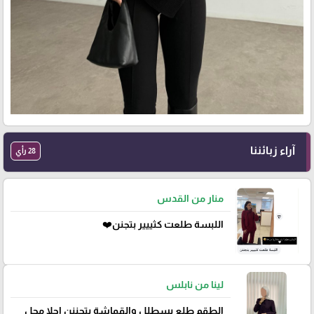
آراء زبائننا
28 رأي
منار من القدس
اللبسة طلعت كثييير بتجنن❤️
لينا من نابلس
الطقم طلع بسطلل والقماشة بتجننن احلا محل