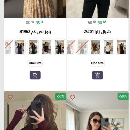
₪
₪
₪
₪
80
35
50
30
شيال زارا 25201
بلوز نص كم S1962
One Size
One size
add_shopping_cart
add_shopping_cart
-50%
-58%
favorite_border
favorite_border