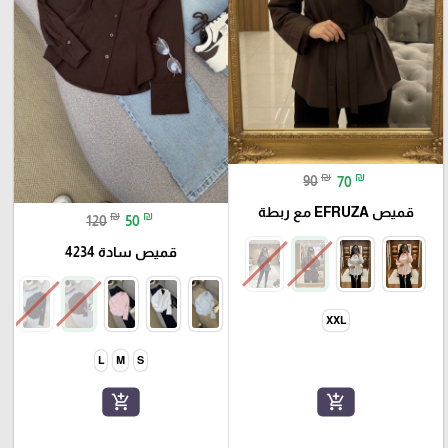
₪
₪
90
70
قميص EFRUZA مع ربطة
₪
₪
120
50
قميص سادة 4234
XXL
L
M
S
add_shopping_cart
add_shopping_cart