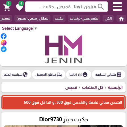
0
0
search
shopping_cart
favorite
home
الكل
طقم عملي-ترنجات
جكيت
بنطال رسمي (سبور)
قميص
Select Language
▼
security
commute
emoji_emotions
ballot
طلباتي السابقة
آراء زبائننا
مناطق التوصيل
سياسة المتجر
الرئيسية
كل المنتجات
قميص
الشحن مجاني لضفة والقدس فوق 300، و الداخل فوق 600
جكيت جينز Dior9730