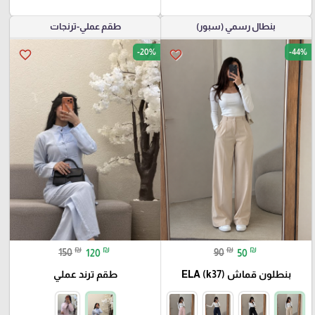
بنطال رسمي (سبور)
طقم عملي-ترنجات
-20%
-44%
favorite_border
favorite_border
₪
₪
₪
₪
150
120
90
50
بنطلون قماش ELA (k37)
طقم ترند عملي