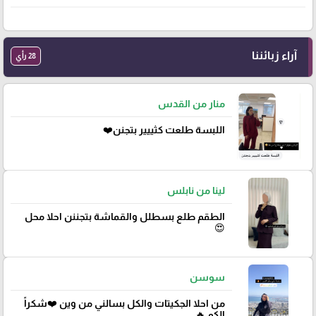
آراء زبائننا
28 رأي
منار من القدس
اللبسة طلعت كثييير بتجنن❤️
لينا من نابلس
الطقم طلع بسطلل والقماشة بتجننن احلا محل
😍
سوسن
من احلا الجكيتات والكل بسالني من وين ❤️شكراً
الكم 🔥