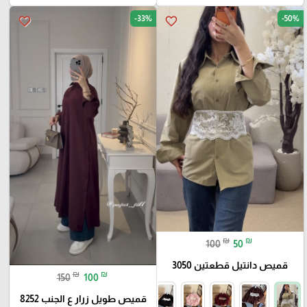
-33%
-50%
favorite_border
favorite_border
₪
₪
100
50
قميص دانتيل قطعتين 3050
₪
₪
150
100
قميص طويل زرار ع الجنب 8252