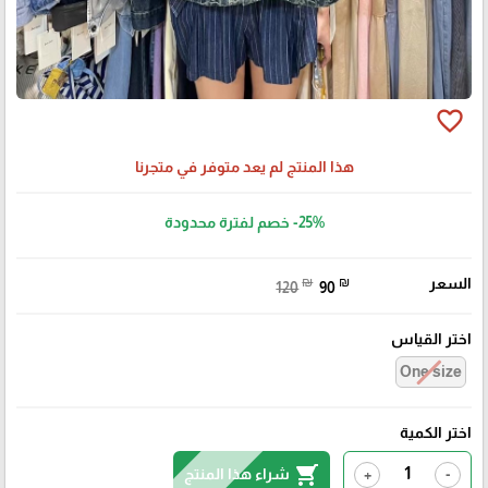
favorite_border
هذا المنتج لم يعد متوفر في متجرنا
-25%
خصم لفترة محدودة
السعر
₪
₪
120
90
اختر القياس
One size
اختر الكمية
shopping_cart
شراء هذا المنتج
+
-