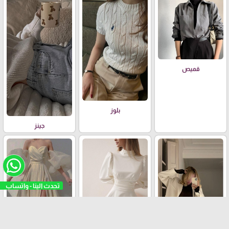
قميص
بلوز
جينز