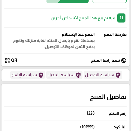
11
مرة تم بيع هذا المنتج لأشخاص آخرين.
طريقة الدفع
الدفع عند الإستلام
ببساطة نقوم بايصال المنتج لغاية منزلك وتقوم
بدفع الثمن لموظف التوصيل.
qr_code
public
نسخ رابط المنتج
QR
policy
policy
policy
سياسة التوصيل
سياسة التبديل
سياسة الإلغاء
تفاصيل المنتج
رقم المنتج
1228
الباركود
(101599)