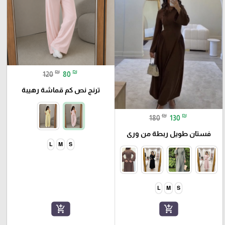
₪
₪
120
80
ترنج نص كم قماشة رهيبة
₪
₪
180
130
فستان طويل ربطة من ورى
L
M
S
L
M
S
add_shopping_cart
add_shopping_cart