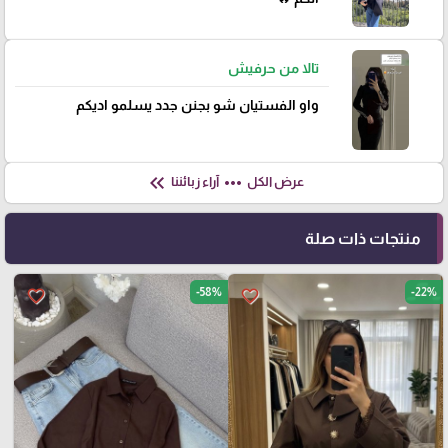
تالا من حرفيش
واو الفستيان شو بجنن جدد يسلمو اديكم
keyboard_double_arrow_left
more_horiz
عرض الكل
آراء زبائننا
منتجات ذات صلة
-58%
-22%
favorite_border
favorite_border