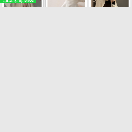
فستان عملي
طقم الرسمي
فستان حفلات
تنورة
ترانشكوت
افرهول