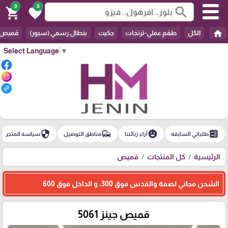
0
0
search
shopping_cart
favorite
home
الكل
طقم عملي-ترنجات
جكيت
بنطال رسمي (سبور)
قميص
Select Language
▼
security
commute
emoji_emotions
ballot
طلباتي السابقة
آراء زبائننا
مناطق التوصيل
سياسة المتجر
الرئيسية
كل المنتجات
قميص
الشحن مجاني لضفة والقدس فوق 300، و الداخل فوق 600
قميص جينز 5061