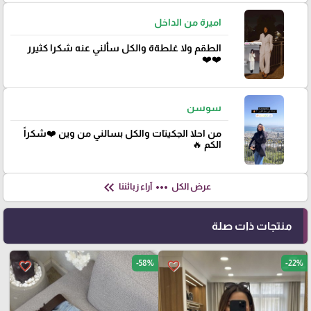
اميرة من الداخل
الطقم ولا غلطةة والكل سألني عنه شكرا كثيرر
❤️❤️
سوسن
من احلا الجكيتات والكل بسالني من وين ❤️شكراً
الكم 🔥
keyboard_double_arrow_left
more_horiz
عرض الكل
آراء زبائننا
منتجات ذات صلة
-58%
-22%
favorite_border
favorite_border