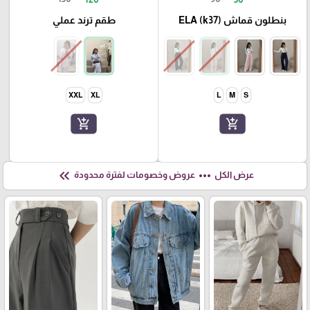
بنطلون قماش ELA (k37)
طقم ترند عملي
XXL
XL
L
M
S
add_shopping_cart
add_shopping_cart
keyboard_double_arrow_left
more_horiz
عرض الكل
عروض وخصومات لفترة محدودة