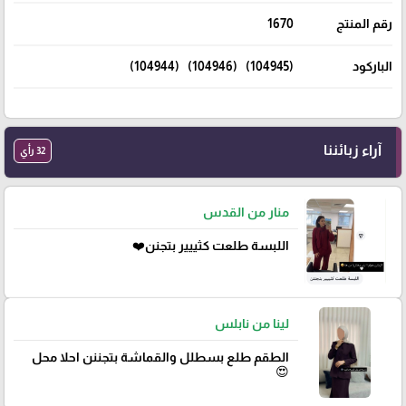
رقم المنتج
1670
الباركود
(104945) (104946) (104944)
آراء زبائننا
32 رأي
منار من القدس
اللبسة طلعت كثييير بتجنن❤️
لينا من نابلس
الطقم طلع بسطلل والقماشة بتجننن احلا محل
😍