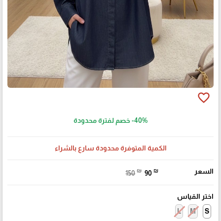
favorite_border
-40%
خصم لفترة محدودة
الكمية المتوفرة محدودة سارع بالشراء
السعر
₪
₪
150
90
اختر القياس
L
M
S