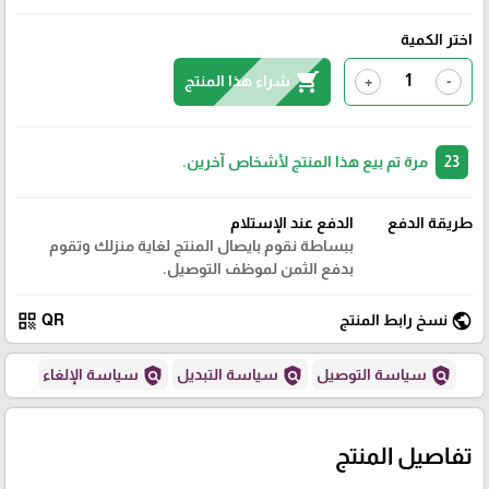
اختر الكمية
shopping_cart
شراء هذا المنتج
+
-
23
مرة تم بيع هذا المنتج لأشخاص آخرين.
طريقة الدفع
الدفع عند الإستلام
ببساطة نقوم بايصال المنتج لغاية منزلك وتقوم
بدفع الثمن لموظف التوصيل.
qr_code
public
نسخ رابط المنتج
QR
policy
policy
policy
سياسة التوصيل
سياسة التبديل
سياسة الإلغاء
تفاصيل المنتج