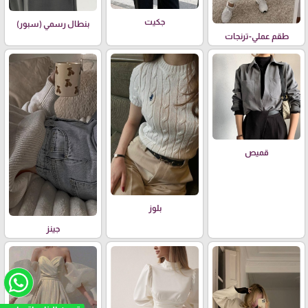
جكيت
بنطال رسمي (سبور)
طقم عملي-ترنجات
قميص
بلوز
جينز