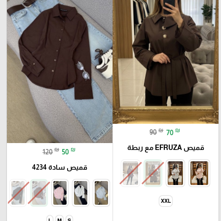
₪
₪
90
70
قميص EFRUZA مع ربطة
₪
₪
120
50
قميص سادة 4234
XXL
L
M
S