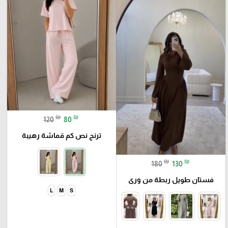
₪
₪
120
80
ترنج نص كم قماشة رهيبة
₪
₪
180
130
فستان طويل ربطة من ورى
L
M
S