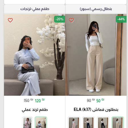
بنطال رسمي (سبور)
طقم عملي-ترنجات
-20%
-44%
favorite_border
favorite_border
₪
₪
₪
₪
150
120
90
50
بنطلون قماش ELA (k37)
طقم ترند عملي