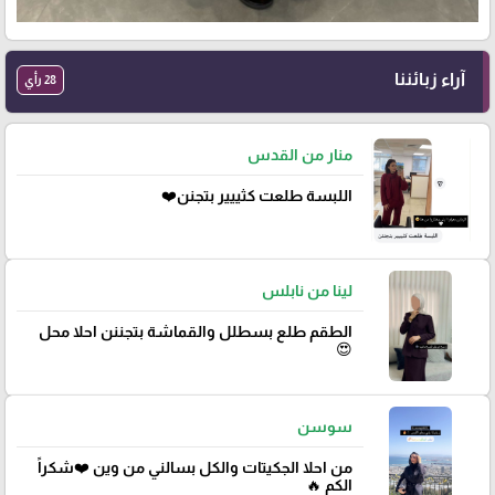
آراء زبائننا
28 رأي
منار من القدس
اللبسة طلعت كثييير بتجنن❤️
لينا من نابلس
الطقم طلع بسطلل والقماشة بتجننن احلا محل
😍
سوسن
من احلا الجكيتات والكل بسالني من وين ❤️شكراً
الكم 🔥