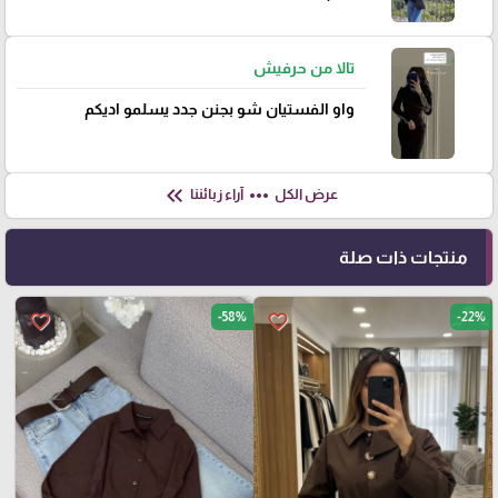
تالا من حرفيش
واو الفستيان شو بجنن جدد يسلمو اديكم
keyboard_double_arrow_left
more_horiz
عرض الكل
آراء زبائننا
منتجات ذات صلة
-58%
-22%
favorite_border
favorite_border