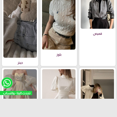
قميص
بلوز
جينز
فستان عملي