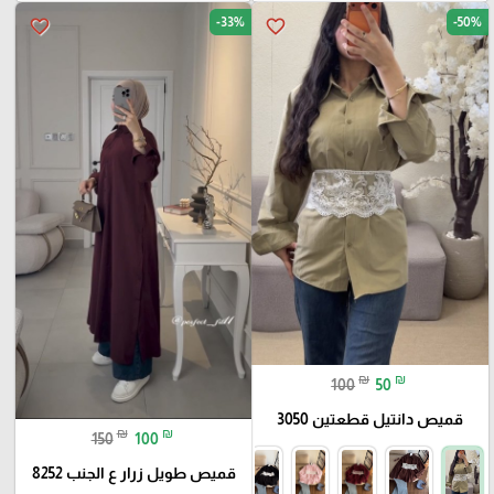
-33%
-50%
favorite_border
favorite_border
₪
₪
100
50
قميص دانتيل قطعتين 3050
₪
₪
150
100
قميص طويل زرار ع الجنب 8252