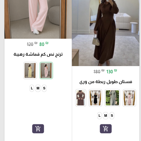
₪
₪
120
80
ترنج نص كم قماشة رهيبة
₪
₪
180
130
فستان طويل ربطة من ورى
L
M
S
L
M
S
add_shopping_cart
add_shopping_cart