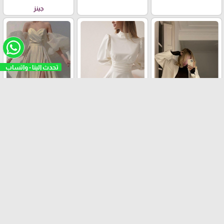
جينز
فستان عملي
طقم الرسمي
فستان حفلات