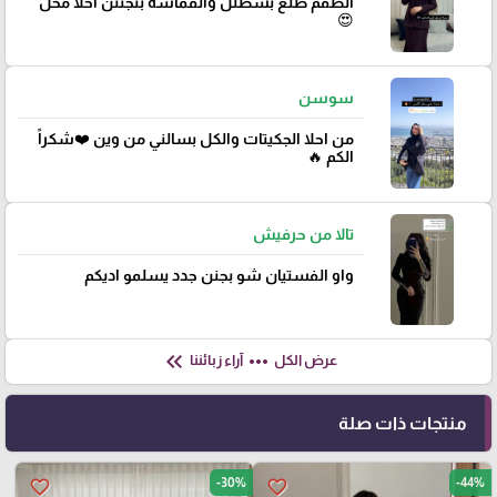
الطقم طلع بسطلل والقماشة بتجننن احلا محل
😍
سوسن
من احلا الجكيتات والكل بسالني من وين ❤️شكراً
الكم 🔥
تالا من حرفيش
واو الفستيان شو بجنن جدد يسلمو اديكم
keyboard_double_arrow_left
more_horiz
عرض الكل
آراء زبائننا
منتجات ذات صلة
-30%
-44%
favorite_border
favorite_border