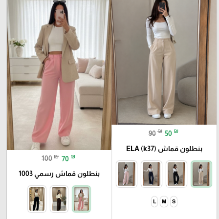
₪
₪
90
50
بنطلون قماش ELA (k37)
₪
₪
100
70
بنطلون قماش رسمي 1003
L
M
S