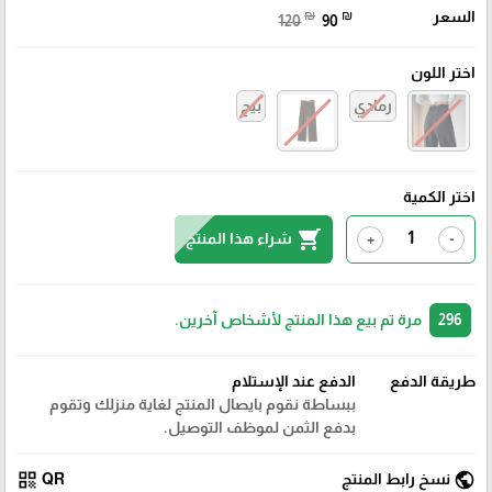
السعر
₪
₪
120
90
اختر اللون
رمادي
بيج
اختر الكمية
shopping_cart
شراء هذا المنتج
+
-
296
مرة تم بيع هذا المنتج لأشخاص آخرين.
طريقة الدفع
الدفع عند الإستلام
ببساطة نقوم بايصال المنتج لغاية منزلك وتقوم
بدفع الثمن لموظف التوصيل.
qr_code
public
نسخ رابط المنتج
QR