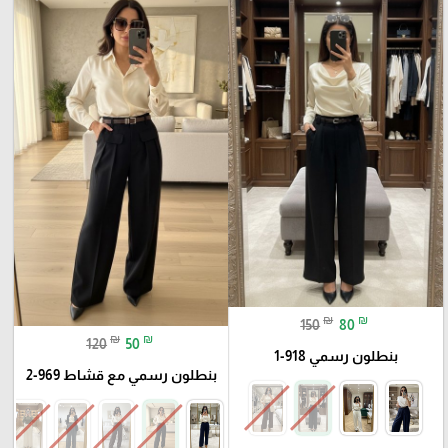
₪
₪
150
80
₪
₪
120
50
بنطلون رسمي 918-1
بنطلون رسمي مع قشاط 969-2