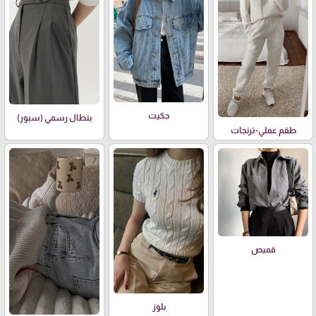
جكيت
بنطال رسمي (سبور)
طقم عملي-ترنجات
قميص
بلوز