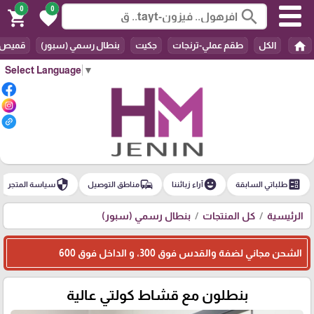
0
0
search
shopping_cart
favorite
home
الكل
طقم عملي-ترنجات
جكيت
بنطال رسمي (سبور)
قميص
Select Language
▼
security
commute
emoji_emotions
ballot
طلباتي السابقة
آراء زبائننا
مناطق التوصيل
سياسة المتجر
الرئيسية
كل المنتجات
بنطال رسمي (سبور)
الشحن مجاني لضفة والقدس فوق 300، و الداخل فوق 600
بنطلون مع قشاط كولتي عالية