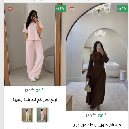
-33%
-27%
favorite_border
favorite_border
₪
₪
120
80
ترنج نص كم قماشة رهيبة
₪
₪
180
130
فستان طويل ربطة من ورى