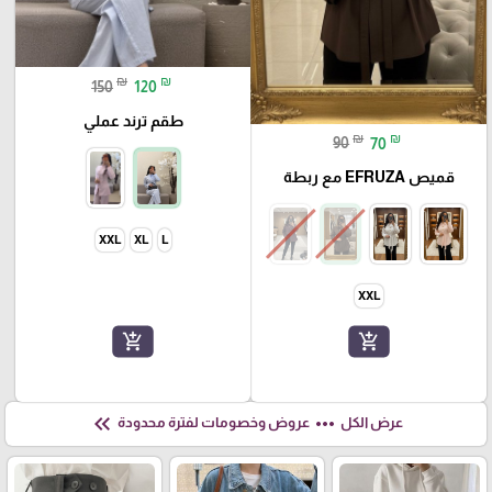
₪
₪
150
120
طقم ترند عملي
₪
₪
90
70
قميص EFRUZA مع ربطة
XXL
XL
L
XXL
add_shopping_cart
add_shopping_cart
keyboard_double_arrow_left
more_horiz
عرض الكل
عروض وخصومات لفترة محدودة