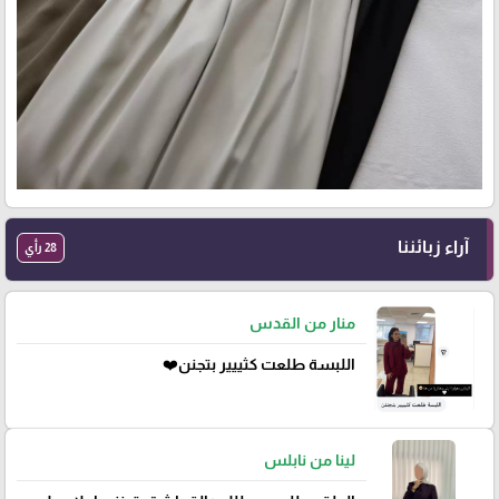
آراء زبائننا
28 رأي
منار من القدس
اللبسة طلعت كثييير بتجنن❤️
لينا من نابلس