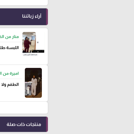
آراء زبائننا
منار من ا
اللبسة طلع
اميرة من ا
الطقم ولا 
منتجات ذات صلة