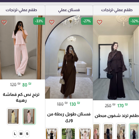
طقم عملي-ترنجات
فستان عملي
طقم عملي-ترنجات
-33%
-27%
-32%
favorite_border
favorite_border
favorite_border
₪
₪
120
80
ترنج نص كم قماشة
رهيبة
₪
₪
180
130
₪
₪
250
170
فستان طويل ربطة من
طقم ترند شفون مبطن
ورى
L
M
S