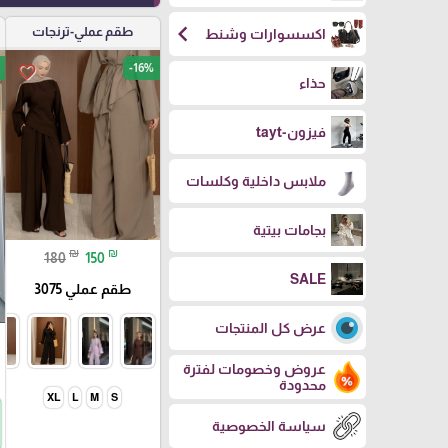
chevron_left
طقم عملي-ترنجات
اكسسوارات وشنط
-16%
favorite_border
حذاء
فيزون-tayt
ملابس داخلية وكلسات
بجامات بيتية
₪
₪
180
150
SALE
طقم عملي 3075
عرض كل المنتجات
عروض وخصومات لفترة
محدودة
XL
L
M
S
سياسة الخصوصية