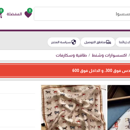
0
0
g_cart
favorite
المفضلة
security
commute
اء زبائننا
مناطق التوصيل
سياسة المتجر
اكسسوارات وشنط
طاقية وسكارفات
الداخل فوق 600