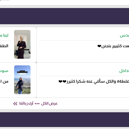
لقدس
لينا 
ت كثييير بتجنن❤️
الطقم
لداخل
سوس
غلطةة والكل سألني عنه شكرا كثيرر❤️❤️
من اح
keyboard_double_arrow_left
more_horiz
عرض الكل
آراء زبائننا