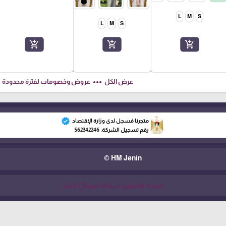
L
M
S
L
M
S
add_shopping_cart
add_shopping_cart
add_shopping_cart
ft
more_horiz
عرض الكل
عروض وخصومات لفترة محدودة
verified
متجرنا مُسجل لدى وزارة الإقتصاد
رقم تسجيل الشركة: 562342246
HM Jenin ©
برمجة وتطوير شركة ديجيتال لايف