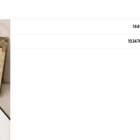
144
10347