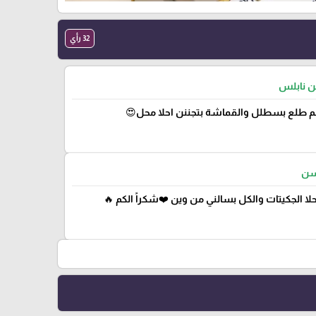
32 رأي
من نابلس
 طلع بسطلل والقماشة بتجننن احلا محل😍
ن
لا الجكيتات والكل بسالني من وين ❤️شكراً الكم 🔥