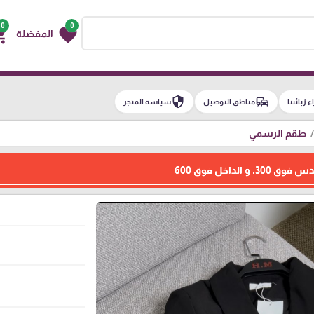
0
0
g_cart
favorite
المفضلة
security
commute
اء زبائننا
مناطق التوصيل
سياسة المتجر
طقم الرسمي
الداخل فوق 600
ط