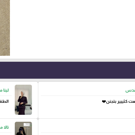
لقدس
لينا 
ت كثييير بتجنن❤️
الطقم
تالا 