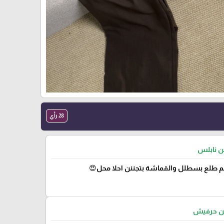
28 رأي
من نابلس
 طلع بسطلل والقماشة بتجننن احلا محل😍
من حرفيش