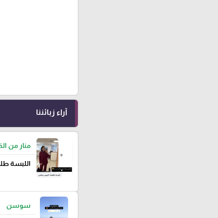
آراء زبائننا
منار من ا
اللبسة طلع
سوسن