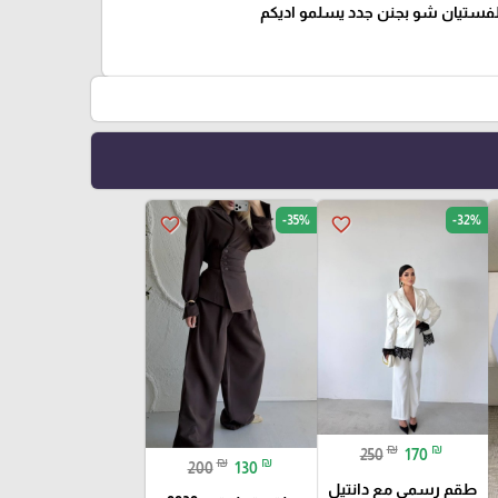
لفستيان شو بجنن جدد يسلمو اديكم
-35%
-32%
favorite_border
favorite_border
₪
₪
250
170
₪
₪
200
130
طقم رسمي مع دانتيل