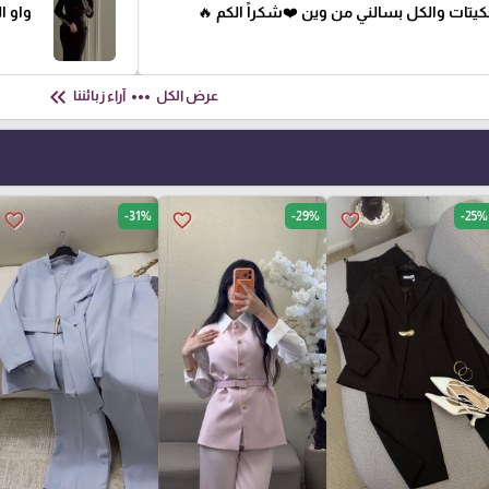
جكيتات والكل بسالني من وين ❤️شكراً الكم 🔥
واو ا
keyboard_double_arrow_left
more_horiz
عرض الكل
آراء زبائننا
-31%
-29%
-25%
favorite_border
favorite_border
favorite_border