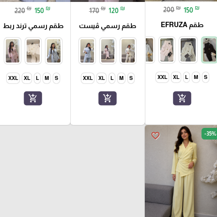
₪
₪
₪
₪
₪
₪
200
150
170
120
220
150
طقم EFRUZA
طقم رسمي ڤيست
طقم رسمي ترند ربط
XXL
XL
L
M
S
XXL
XL
L
M
S
XXL
XL
L
M
S
add_shopping_cart
add_shopping_cart
add_shopping_cart
-35%
favorite_border