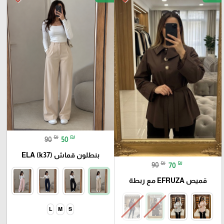
₪
₪
90
50
بنطلون قماش ELA (k37)
₪
₪
90
70
قميص EFRUZA مع ربطة
L
M
S