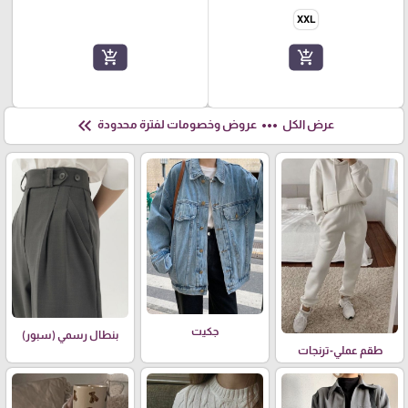
XXL
add_shopping_cart
add_shopping_cart
keyboard_double_arrow_left
more_horiz
عرض الكل
عروض وخصومات لفترة محدودة
جكيت
بنطال رسمي (سبور)
طقم عملي-ترنجات