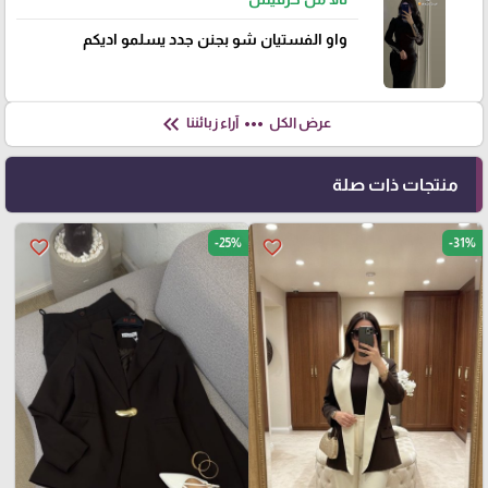
واو الفستيان شو بجنن جدد يسلمو اديكم
keyboard_double_arrow_left
more_horiz
عرض الكل
آراء زبائننا
منتجات ذات صلة
-25%
-31%
favorite_border
favorite_border