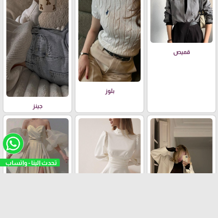
قميص
بلوز
جينز
فستان عملي