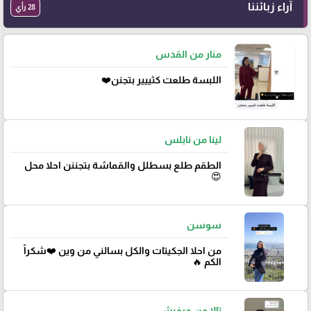
آراء زبائننا
28 رأي
منار من القدس
اللبسة طلعت كثييير بتجنن❤️
لينا من نابلس
الطقم طلع بسطلل والقماشة بتجننن احلا محل
😍
سوسن
من احلا الجكيتات والكل بسالني من وين ❤️شكراً
الكم 🔥
تالا من حرفيش