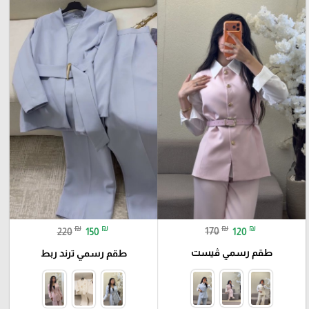
₪
₪
₪
₪
170
120
220
150
طقم رسمي ڤيست
طقم رسمي ترند ربط