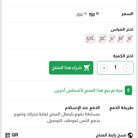
السعر
₪
₪
250
150
اختر القياس
XXL
XL
L
M
S
اختر الكمية
shopping_cart
شراء هذا المنتج
+
-
6
مرة تم بيع هذا المنتج لأشخاص آخرين.
طريقة الدفع
الدفع عند الإستلام
ببساطة نقوم بايصال المنتج لغاية منزلك وتقوم
بدفع الثمن لموظف التوصيل.
qr_code
public
نسخ رابط المنتج
QR