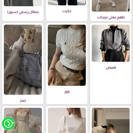
جكيت
بنطال رسمي (سبور)
طقم عملي-ترنجات
قميص
بلوز
جينز