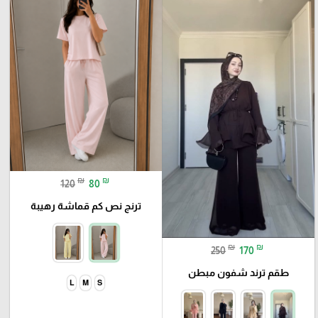
₪
₪
120
80
ترنج نص كم قماشة رهيبة
₪
₪
250
170
طقم ترند شفون مبطن
L
M
S