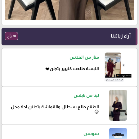
آراء زبائننا
30 رأي
منار من القدس
اللبسة طلعت كثييير بتجنن❤️
لينا من نابلس
الطقم طلع بسطلل والقماشة بتجننن احلا محل
😍
سوسن