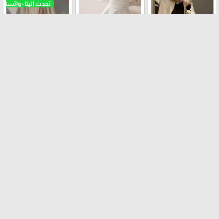
فستان عملي
طقم الرسمي
فستان حفلات
تنورة
ترانشكوت
افرهول