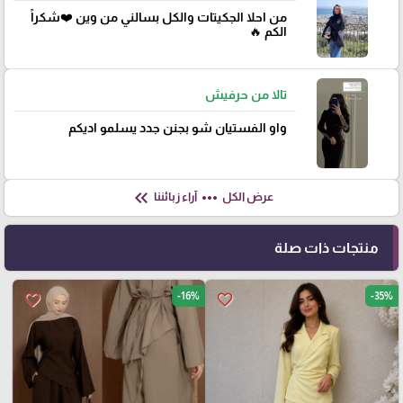
من احلا الجكيتات والكل بسالني من وين ❤️شكراً
الكم 🔥
تالا من حرفيش
واو الفستيان شو بجنن جدد يسلمو اديكم
keyboard_double_arrow_left
more_horiz
عرض الكل
آراء زبائننا
منتجات ذات صلة
-16%
-35%
favorite_border
favorite_border