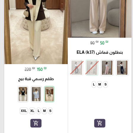
₪
₪
90
50
بنطلون قماش ELA (k37)
₪
₪
220
150
طقم رسمي قبة بيج
L
M
S
XXL
XL
L
M
S
add_shopping_cart
add_shopping_cart