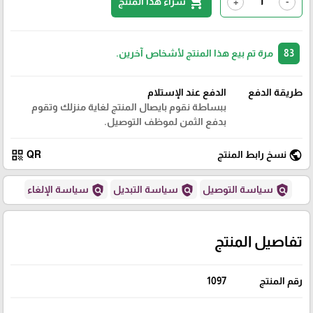
shopping_cart
شراء هذا المنتج
+
-
83
مرة تم بيع هذا المنتج لأشخاص آخرين.
طريقة الدفع
الدفع عند الإستلام
ببساطة نقوم بايصال المنتج لغاية منزلك وتقوم
بدفع الثمن لموظف التوصيل.
qr_code
public
نسخ رابط المنتج
QR
policy
policy
policy
سياسة التوصيل
سياسة التبديل
سياسة الإلغاء
تفاصيل المنتج
رقم المنتج
1097