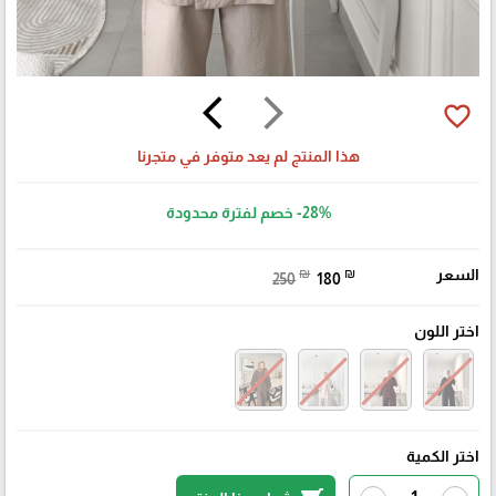
arrow_back_ios
arrow_forward_ios
favorite_border
هذا المنتج لم يعد متوفر في متجرنا
-28%
خصم لفترة محدودة
السعر
₪
₪
250
180
اختر اللون
اختر الكمية