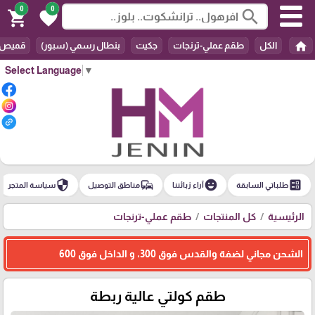
0
0
search
shopping_cart
favorite
home
الكل
طقم عملي-ترنجات
جكيت
بنطال رسمي (سبور)
قميص
Select Language
▼
security
commute
emoji_emotions
ballot
طلباتي السابقة
آراء زبائننا
مناطق التوصيل
سياسة المتجر
الرئيسية
كل المنتجات
طقم عملي-ترنجات
الشحن مجاني لضفة والقدس فوق 300، و الداخل فوق 600
طقم كولتي عالية ربطة