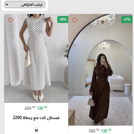
-35%
-27%
favorite_border
favorite_border
₪
₪
200
130
فستان كت مع ربطة 2200
₪
₪
180
130
M