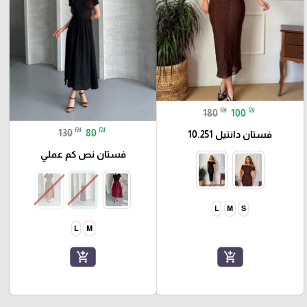
₪
₪
180
100
₪
₪
130
80
فستان دانتيل 10.251
فستان نص كم عملي
L
M
S
L
M
add_shopping_cart
add_shopping_cart